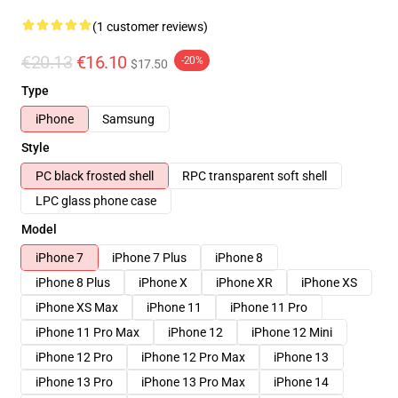
(1 customer reviews)
€20.13
€16.10
-20%
$17.50
Type
iPhone
Samsung
Style
PC black frosted shell
RPC transparent soft shell
LPC glass phone case
Model
iPhone 7
iPhone 7 Plus
iPhone 8
iPhone 8 Plus
iPhone X
iPhone XR
iPhone XS
iPhone XS Max
iPhone 11
iPhone 11 Pro
iPhone 11 Pro Max
iPhone 12
iPhone 12 Mini
iPhone 12 Pro
iPhone 12 Pro Max
iPhone 13
iPhone 13 Pro
iPhone 13 Pro Max
iPhone 14