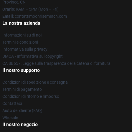
Province, CN
Orario
: 9AM – 5PM (Mon – Fri)
Email
: contattimoonrisemerch.com
La nostra azienda
Informazioni su di noi
Termini e condizioni
Informativa sulla privacy
DMCA - Informativa sul copyright
CA SB657: Legge sulla trasparenza della catena di fornitura
Il nostro supporto
Condizioni di spedizione e consegna
Termini di pagamento
Condizioni di ritorno e rimborso
Contattaci
Aiuto del cliente (FAQ)
Whosale
Il nostro negozio