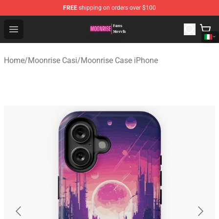
FREE
shipping on orders over $100
Moonrise Store - Official Moonrise Merchandise Shop
Open menu
Home
/
Moonrise Casi
/
Moonrise Case iPhone