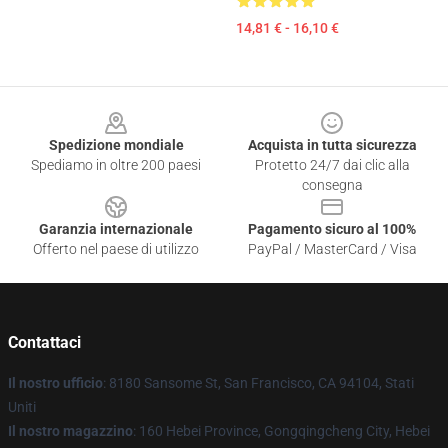
14,81 € - 16,10 €
Footer
Spedizione mondiale
Acquista in tutta sicurezza
Spediamo in oltre 200 paesi
Protetto 24/7 dai clic alla
consegna
Garanzia internazionale
Pagamento sicuro al 100%
Offerto nel paese di utilizzo
PayPal / MasterCard / Visa
Contattaci
Il nostro ufficio
: 8180 Sansome St, San Francisco, CA 94104, Stati
Uniti
Il nostro magazzino
: 160 Hebei Province, Gongqingcheng City, Hebei