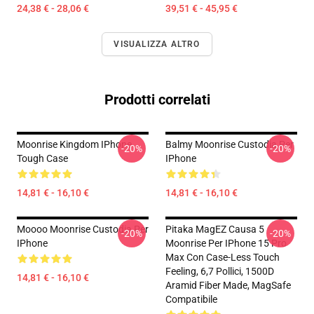
24,38 € - 28,06 €
39,51 € - 45,95 €
VISUALIZZA ALTRO
Prodotti correlati
Moonrise Kingdom IPhone
Balmy Moonrise Custodia Per
-20%
-20%
Tough Case
IPhone
14,81 € - 16,10 €
14,81 € - 16,10 €
Moooo Moonrise Custodia Per
Pitaka MagEZ Causa 5
-20%
-20%
IPhone
Moonrise Per IPhone 15 Pro
Max Con Case-Less Touch
Feeling, 6,7 Pollici, 1500D
14,81 € - 16,10 €
Aramid Fiber Made, MagSafe
Compatibile