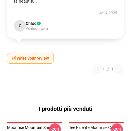
is beautiful.
Jan 4, 2025
Chloe
C
Verified owner
Write your review
1
/
1
I prodotti più venduti
Moonrise Mountain Shirt
Tee Fluente Moonrise Creek
-20%
-20%