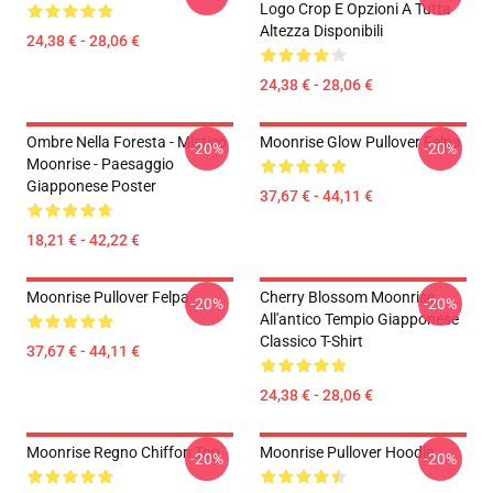
Logo Crop E Opzioni A Tutta
Altezza Disponibili
24,38 € - 28,06 €
24,38 € - 28,06 €
Ombre Nella Foresta - Mistico
Moonrise Glow Pullover Felpa
-20%
-20%
Moonrise - Paesaggio
Giapponese Poster
37,67 € - 44,11 €
18,21 € - 42,22 €
Moonrise Pullover Felpa
Cherry Blossom Moonrise
-20%
-20%
All'antico Tempio Giapponese
Classico T-Shirt
37,67 € - 44,11 €
24,38 € - 28,06 €
Moonrise Regno Chiffon Top
Moonrise Pullover Hoodie
-20%
-20%