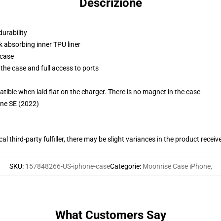
Descrizione
durability
k absorbing inner TPU liner
 case
the case and full access to ports
g
le when laid flat on the charger. There is no magnet in the case
one SE (2022)
al third-party fulfiller, there may be slight variances in the product receiv
SKU
:
157848266-US-iphone-case
Categorie
:
Moonrise Case iPhone
,
What Customers Say