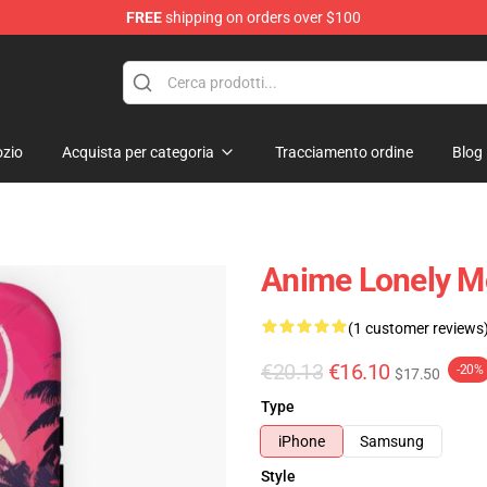
FREE
shipping on orders over $100
zio
Acquista per categoria
Tracciamento ordine
Blog
Anime Lonely M
(1 customer reviews
€20.13
€16.10
-20%
$17.50
Type
iPhone
Samsung
Style