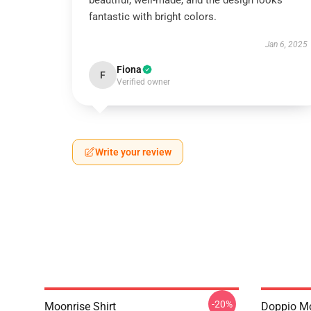
beautiful, well-made, and the design looks
fantastic with bright colors.
Jan 6, 2025
Fiona
F
Verified owner
Write your review
-20%
Moonrise Shirt
Doppio Mo