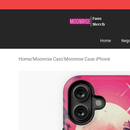
Moonrise Store - Official Moonrise Merchandise Shop
Home
Nego
Home
/
Moonrise Casi
/
Moonrise Case iPhone