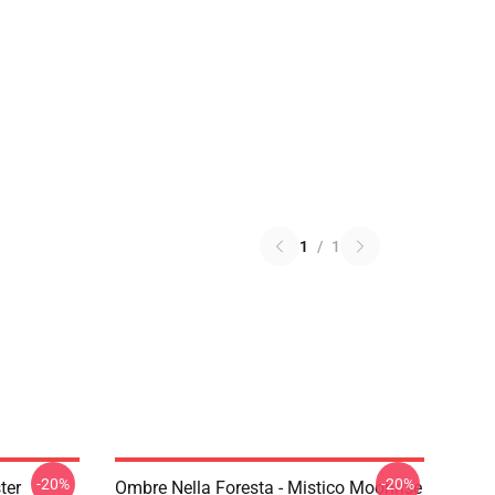
1
/
1
-20%
-20%
ter
Ombre Nella Foresta - Mistico Moonrise