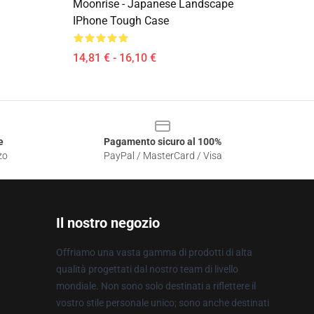
Moonrise - Japanese Landscape
IPhone Tough Case
14,81 € - 16,10 €
e
Pagamento sicuro al 100%
zo
PayPal / MasterCard / Visa
Il nostro negozio
Offriamo una vasta gamma di prodotti di alta
qualità progettati dal nostro team di livello
mondiale. Non sono solo destinati a riflettere il
vostro stile personale unico; sono anche destinati