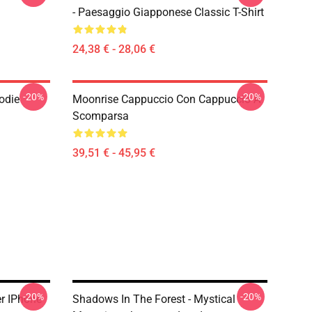
- Paesaggio Giapponese Classic T-Shirt
24,38 € - 28,06 €
-20%
-20%
odie
Moonrise Cappuccio Con Cappuccio A
Scomparsa
39,51 € - 45,95 €
-20%
-20%
r IPhone
Shadows In The Forest - Mystical