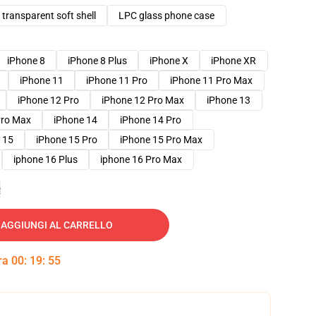
transparent soft shell
LPC glass phone case
iPhone 8
iPhone 8 Plus
iPhone X
iPhone XR
iPhone 11
iPhone 11 Pro
iPhone 11 Pro Max
iPhone 12 Pro
iPhone 12 Pro Max
iPhone 13
Pro Max
iPhone 14
iPhone 14 Pro
 15
iPhone 15 Pro
iPhone 15 Pro Max
iphone 16 Plus
iphone 16 Pro Max
e
AGGIUNGI AL CARRELLO
tra
00
:
19
:
54