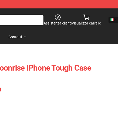
Assistenza clienti
Visualizza carrello
Contatti
oonrise IPhone Tough Case
)