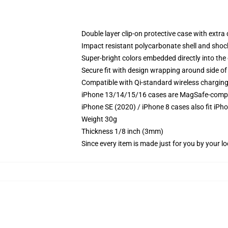
Double layer clip-on protective case with extra 
Impact resistant polycarbonate shell and shoc
Super-bright colors embedded directly into the
Secure fit with design wrapping around side of 
Compatible with Qi-standard wireless chargin
iPhone 13/14/15/16 cases are MagSafe-compatib
iPhone SE (2020) / iPhone 8 cases also fit iPh
Weight 30g
Thickness 1/8 inch (3mm)
Since every item is made just for you by your loc