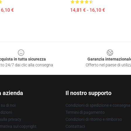
16,10 €
14,81 € - 16,10 €
cquista in tutta sicurezza
Garanzia internazional
to 24/7 dai clic alla consegna
Offerto nel paese di utiliz
a azienda
Il nostro supporto
su di noi
Condizioni di spedizione e consegna
dizioni
Termini di pagamento
ulla privacy
Condizioni di ritorno e rimborso
mativa sul copyright
Contattaci