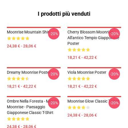
I prodotti più venduti
Moonrise Mountain Shirt
Cherry Blossom Moonrise
-20%
-20%
All'antico Tempio Giapponese
Poster
24,38 € - 28,06 €
18,21 € - 42,22 €
Dreamy Moonrise Poster
Viola Moonrise Poster
-20%
-20%
18,21 € - 42,22 €
18,21 € - 42,22 €
Ombre Nella Foresta - Mistico
Moonrise Glow Classic T-Shirt
-20%
-20%
Moonrise - Paesaggio
Giapponese Classic T-Shirt
24,38 € - 28,06 €
24,38 € - 28,06 €