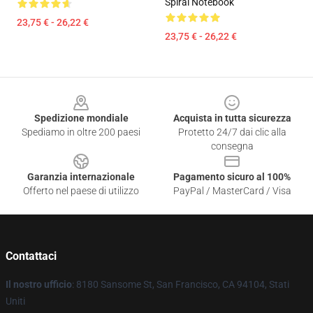
Spiral Notebook
23,75 € - 26,22 €
23,75 € - 26,22 €
Footer
Spedizione mondiale
Acquista in tutta sicurezza
Spediamo in oltre 200 paesi
Protetto 24/7 dai clic alla
consegna
Garanzia internazionale
Pagamento sicuro al 100%
Offerto nel paese di utilizzo
PayPal / MasterCard / Visa
Contattaci
Il nostro ufficio
: 8180 Sansome St, San Francisco, CA 94104, Stati
Uniti