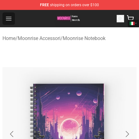
FREE
shipping on orders over $100
Moonrise Store - Official Moonrise Merchandise Shop
Open menu
Home
/
Moonrise Accessori
/
Moonrise Notebook