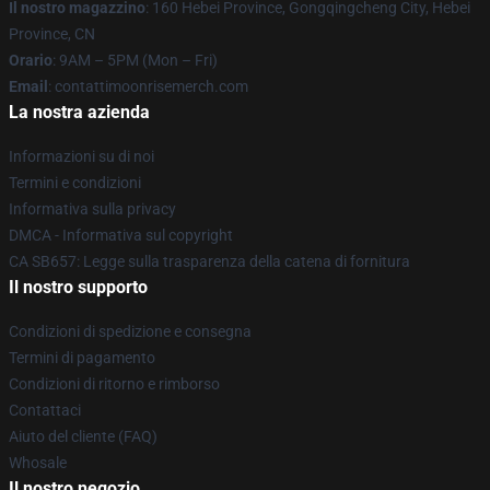
Il nostro magazzino
: 160 Hebei Province, Gongqingcheng City, Hebei
Province, CN
Orario
: 9AM – 5PM (Mon – Fri)
Email
: contattimoonrisemerch.com
La nostra azienda
Informazioni su di noi
Termini e condizioni
Informativa sulla privacy
DMCA - Informativa sul copyright
CA SB657: Legge sulla trasparenza della catena di fornitura
Il nostro supporto
Condizioni di spedizione e consegna
Termini di pagamento
Condizioni di ritorno e rimborso
Contattaci
Aiuto del cliente (FAQ)
Whosale
Il nostro negozio