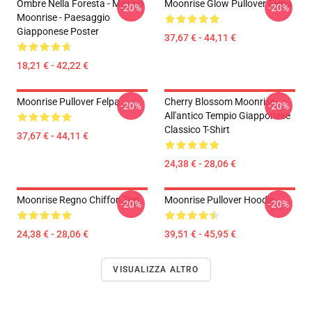
Ombre Nella Foresta - Mistico
Moonrise Glow Pullover Felpa
-20%
-20%
Moonrise - Paesaggio
Giapponese Poster
37,67 € - 44,11 €
18,21 € - 42,22 €
Moonrise Pullover Felpa
Cherry Blossom Moonrise
-20%
-20%
All'antico Tempio Giapponese
Classico T-Shirt
37,67 € - 44,11 €
24,38 € - 28,06 €
Moonrise Regno Chiffon Top
Moonrise Pullover Hoodie
-20%
-20%
24,38 € - 28,06 €
39,51 € - 45,95 €
VISUALIZZA ALTRO