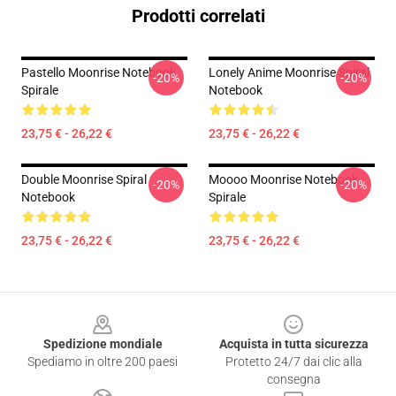
Prodotti correlati
Pastello Moonrise Notebook
Lonely Anime Moonrise Spiral
-20%
-20%
Spirale
Notebook
23,75 € - 26,22 €
23,75 € - 26,22 €
Double Moonrise Spiral
Moooo Moonrise Notebook
-20%
-20%
Notebook
Spirale
23,75 € - 26,22 €
23,75 € - 26,22 €
Footer
Spedizione mondiale
Acquista in tutta sicurezza
Spediamo in oltre 200 paesi
Protetto 24/7 dai clic alla
consegna