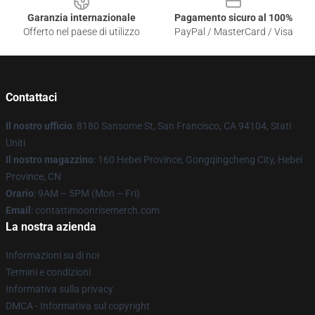
Garanzia internazionale
Pagamento sicuro al 100%
Offerto nel paese di utilizzo
PayPal / MasterCard / Visa
Contattaci
Il nostro ufficio
: 8180 Sansome St, San Francisco, CA 94104, Stati
Uniti
Il nostro magazzino
: 160 Hebei Province, Gongqingcheng City, Hebei
Province, CN
Orario
: 9AM – 5PM (Mon – Fri)
Email
: contattimoonrisemerch.com
La nostra azienda
Informazioni su di noi
Termini e condizioni
Informativa sulla privacy
DMCA - Informativa sul copyright