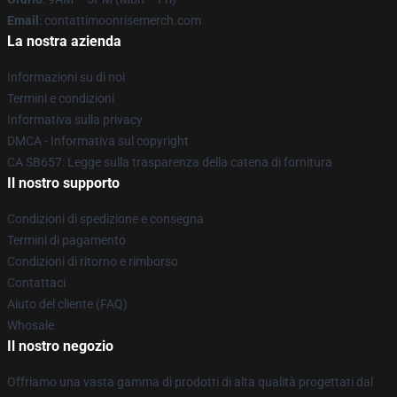
Email
: contattimoonrisemerch.com
La nostra azienda
Informazioni su di noi
Termini e condizioni
Informativa sulla privacy
DMCA - Informativa sul copyright
CA SB657: Legge sulla trasparenza della catena di fornitura
Il nostro supporto
Condizioni di spedizione e consegna
Termini di pagamento
Condizioni di ritorno e rimborso
Contattaci
Aiuto del cliente (FAQ)
Whosale
Il nostro negozio
Offriamo una vasta gamma di prodotti di alta qualità progettati dal