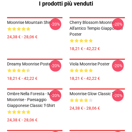
I prodotti più venduti
Moonrise Mountain Shirt
Cherry Blossom Moonrise
-20%
-20%
All'antico Tempio Giapponese
Poster
24,38 € - 28,06 €
18,21 € - 42,22 €
Dreamy Moonrise Poster
Viola Moonrise Poster
-20%
-20%
18,21 € - 42,22 €
18,21 € - 42,22 €
Ombre Nella Foresta - Mistico
Moonrise Glow Classic T-Shirt
-20%
-20%
Moonrise - Paesaggio
Giapponese Classic T-Shirt
24,38 € - 28,06 €
24,38 € - 28,06 €