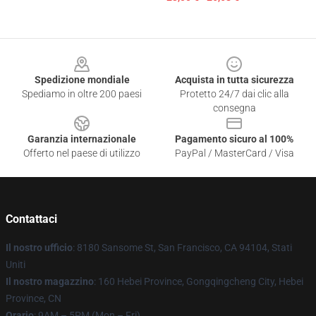
Footer
Spedizione mondiale
Acquista in tutta sicurezza
Spediamo in oltre 200 paesi
Protetto 24/7 dai clic alla
consegna
Garanzia internazionale
Pagamento sicuro al 100%
Offerto nel paese di utilizzo
PayPal / MasterCard / Visa
Contattaci
Il nostro ufficio
: 8180 Sansome St, San Francisco, CA 94104, Stati
Uniti
Il nostro magazzino
: 160 Hebei Province, Gongqingcheng City, Hebei
Province, CN
Orario
: 9AM – 5PM (Mon – Fri)