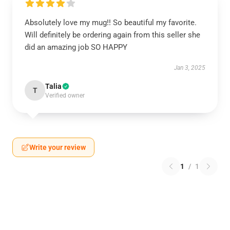
Absolutely love my mug!! So beautiful my favorite.
Will definitely be ordering again from this seller she
did an amazing job SO HAPPY
Jan 3, 2025
Talia
T
Verified owner
Write your review
1
/
1