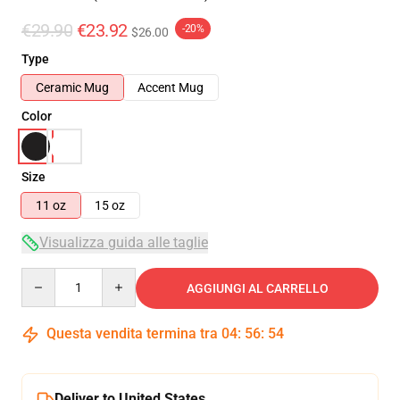
€29.90
€23.92
-20%
$26.00
Type
Ceramic Mug
Accent Mug
Color
Size
11 oz
15 oz
Visualizza guida alle taglie
Quantity
AGGIUNGI AL CARRELLO
Questa vendita termina tra
04
:
56
:
53
Deliver to United States