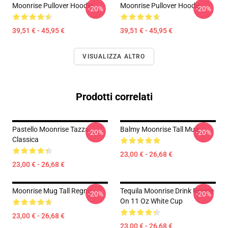
Moonrise Pullover Hoodie
Moonrise Pullover Hoodie
-20%
-20%
39,51 € - 45,95 €
39,51 € - 45,95 €
VISUALIZZA ALTRO
Prodotti correlati
Pastello Moonrise Tazza
Balmy Moonrise Tall Mug
-20%
-20%
Classica
23,00 € - 26,68 €
23,00 € - 26,68 €
Moonrise Mug Tall Regno
Tequila Moonrise Drink Recipe
-20%
-20%
On 11 Oz White Cup
23,00 € - 26,68 €
23,00 € - 26,68 €