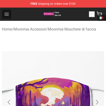
FREE
shipping on orders over $100
Moonrise Store - Official Moonrise Merchandise Shop
Open menu
Home
/
Moonrise Accessori
/
Moonrise Maschere di faccia