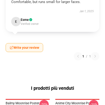
Comfortable, but runs small for larger faces.
Jan 1, 2025
Esme
E
Verified owner
Write your review
1
/
1
I prodotti più venduti
Balmy Moonrise Poster
Anime City Moonrise Poster
-20%
-20%