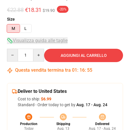
€22.88
€18.31
-20%
$19.90
Size
M
L
Visualizza guida alle taglie
Quantity
AGGIUNGI AL CARRELLO
Questa vendita termina tra
01
:
16
:
54
Deliver to United States
Cost to ship:
$6.99
Standard - Order today to get by
Aug. 17 - Aug. 24
Production
Shipping
Delivered
Today
Aug. 13
Aug. 17 - Aug. 24