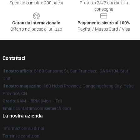
Spediamo in oltre 200 paesi
Protetto 24/7 dai clic alla
consegna
Garanzia internazionale
Pagamento sicuro al 100%
Offerto nel paese di utilizzo
PayPal / MasterCard / Visa
Contattaci
Il nostro ufficio
: 8180 Sansome St, San Francisco, CA 94104, Stati
Uniti
Il nostro magazzino
: 160 Hebei Province, Gongqingcheng City, Hebei
Province, CN
Orario
: 9AM – 5PM (Mon – Fri)
Email
: contattimoonrisemerch.com
La nostra azienda
Informazioni su di noi
Termini e condizioni