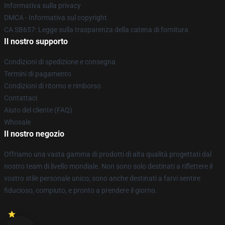
Informativa sulla privacy
DMCA - Informativa sul copyright
CA SB657: Legge sulla trasparenza della catena di fornitura
Il nostro supporto
Condizioni di spedizione e consegna
Termini di pagamento
Condizioni di ritorno e rimborso
Contattaci
Aiuto del cliente (FAQ)
Whosale
Il nostro negozio
Offriamo una vasta gamma di prodotti di alta qualità progettati dal
nostro team di livello mondiale. Non sono solo destinati a riflettere il
vostro stile personale unico; sono anche destinati a farvi sentire
fiducioso, compiuto, e pronto a prendere il giorno.