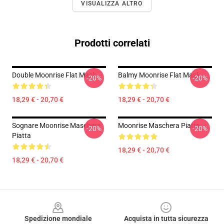
VISUALIZZA ALTRO
Prodotti correlati
Double Moonrise Flat Mask
Balmy Moonrise Flat Mask
-20%
-20%
18,29 € - 20,70 €
18,29 € - 20,70 €
Sognare Moonrise Maschera
Moonrise Maschera Piatta
-20%
-20%
Piatta
18,29 € - 20,70 €
18,29 € - 20,70 €
Footer
Spedizione mondiale
Acquista in tutta sicurezza