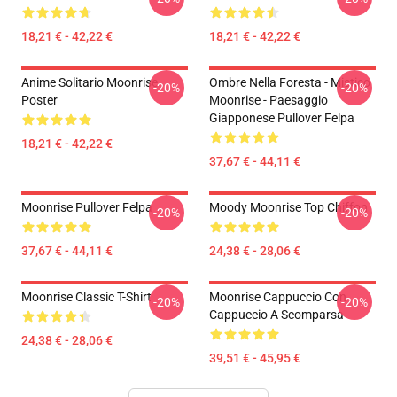
18,21 € - 42,22 €
18,21 € - 42,22 €
Anime Solitario Moonrise
Ombre Nella Foresta - Mistico
-20%
-20%
Poster
Moonrise - Paesaggio
Giapponese Pullover Felpa
18,21 € - 42,22 €
37,67 € - 44,11 €
Moonrise Pullover Felpa
Moody Moonrise Top Chiffon
-20%
-20%
37,67 € - 44,11 €
24,38 € - 28,06 €
Moonrise Classic T-Shirt
Moonrise Cappuccio Con
-20%
-20%
Cappuccio A Scomparsa
24,38 € - 28,06 €
39,51 € - 45,95 €