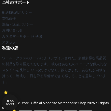
当社のサポート
配送&配送ポリシー
支払条件
返品・返金ポリシー
お問い合わせ
カスタマーサポート(FAQ)
スタッフ
私達の店
ワールドクラスのチームによりデザインされた、多種多様な高品質
の製品を取り揃えております。 彼らはあなたのユニークな個人的な
スタイルを反映しているだけでなく、彼らはまた、あなたが自信を
持って、達成し、日を取る準備ができて感じることを意味していま
す。
UNLOCK
© Moonrise Store - Official Moonrise Merchandise Shop 2026 all rights
10% OFF
reserved