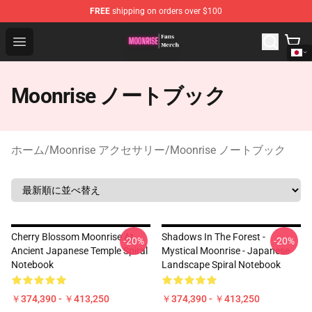
FREE
shipping on orders over $100
Moonrise Store - Official Moonrise Merchandise Shop
Open menu
Moonrise ノートブック
ホーム
/
Moonrise アクセサリー
/
Moonrise ノートブック
Cherry Blossom Moonrise At
Shadows In The Forest -
-20%
-20%
Ancient Japanese Temple Spiral
Mystical Moonrise - Japanese
Notebook
Landscape Spiral Notebook
￥374,390 - ￥413,250
￥374,390 - ￥413,250