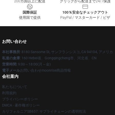
200カ国以上に配送
クリックから配送まで24/7保護
国際保証
100％安全なチェックアウト
使用国で提供
PayPal / マスターカード / ビザ
お問い合わせ
本社事務所
: 8180 Sansome St, サンフランシスコ, CA 94104, アメリカ
私達の倉庫
: 160 Hebei省、Gongqingcheng市、河北省、CN
営業時間
: 9:00～18:00(月～金)
電子メール
お問い合わせmoonrise商品情報
会社案内
私たちについて
利用規約
プライバシーポリシー
DMCA - 著作権ポリシー
カリフォルニアSB657: サプライチェーンの透明性法