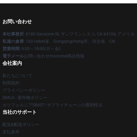
お問い合わせ
本社事務所
: 8180 Sansome St, サンフランシスコ, CA 94104, アメリカ
私達の倉庫
: 160 Hebei省、Gongqingcheng市、河北省、CN
営業時間
: 9:00～18:00(月～金)
電子メール
お問い合わせmoonrise商品情報
会社案内
私たちについて
利用規約
プライバシーポリシー
DMCA - 著作権ポリシー
カリフォルニアSB657: サプライチェーンの透明性法
当社のサポート
配送&配送ポリシー
支払条件