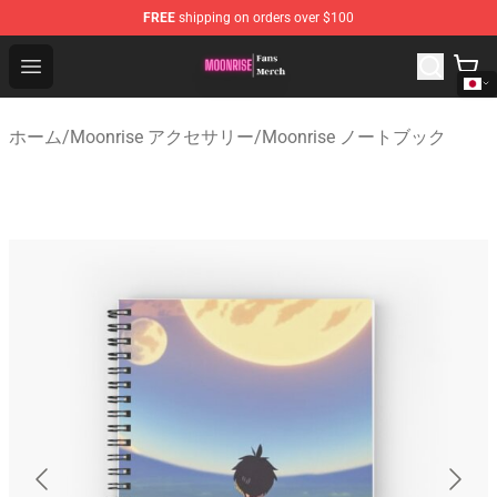
FREE
shipping on orders over $100
Moonrise Store - Official Moonrise Merchandise Shop
Open menu
ホーム
/
Moonrise アクセサリー
/
Moonrise ノートブック