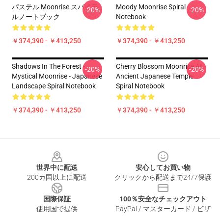
パステル Moonrise スパイラ
Moody Moonrise Spiral
-20%
-20%
ルノートブック
Notebook
￥374,390 - ￥413,250
￥374,390 - ￥413,250
Shadows In The Forest -
Cherry Blossom Moonrise At
-20%
-20%
Mystical Moonrise - Japanese
Ancient Japanese Temple
Landscape Spiral Notebook
Spiral Notebook
￥374,390 - ￥413,250
￥374,390 - ￥413,250
Footer
世界中に配送
安心してお買い物
200カ国以上に配送
クリックから配送まで24/7保護
国際保証
100％安全なチェックアウト
使用国で提供
PayPal / マスターカード / ビザ