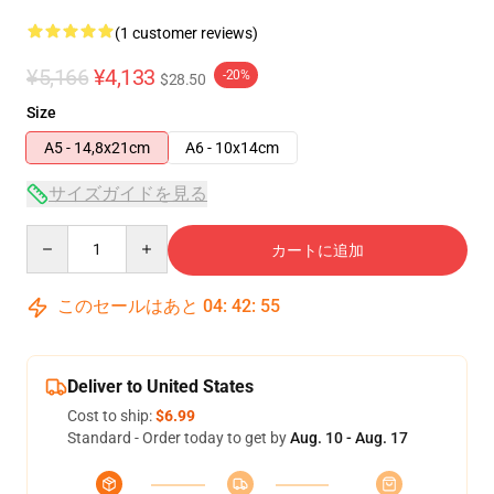
(1 customer reviews)
¥5,166
¥4,133
-20%
$28.50
Size
A5 - 14,8x21cm
A6 - 10x14cm
サイズガイドを見る
Quantity
カートに追加
このセールはあと
04
:
42
:
54
Deliver to United States
Cost to ship:
$6.99
Standard - Order today to get by
Aug. 10 - Aug. 17