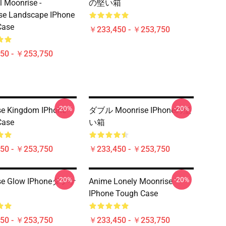
l Moonrise -
の堅い箱
se Landscape IPhone
Case
￥233,450 - ￥253,750
50 - ￥253,750
-20%
-20%
se Kingdom IPhone
ダブル Moonrise IPhoneの堅
Case
い箱
50 - ￥253,750
￥233,450 - ￥253,750
-20%
-20%
se Glow IPhoneタフケ
Anime Lonely Moonrise
IPhone Tough Case
50 - ￥253,750
￥233,450 - ￥253,750