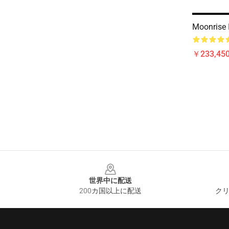
Moonris
￥233,450
Footer
世界中に配送
200カ国以上に配送
クリ