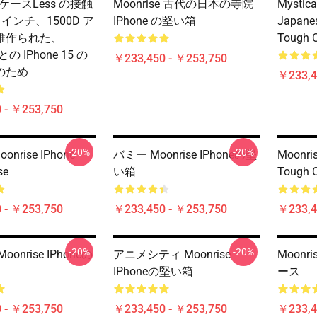
e ケースLess の接触
Moonrise 古代の日本の寺院
Mystica
 インチ、1500D ア
IPhone の堅い箱
Japane
維作られた、
Tough 
との IPhone 15 の
￥233,450 - ￥253,750
のため
￥233,4
 - ￥253,750
-20%
-20%
oonrise IPhone
バミー Moonrise IPhoneの堅
Moonri
se
い箱
Tough 
 - ￥253,750
￥233,450 - ￥253,750
￥233,4
-20%
-20%
onrise IPhoneの
アニメシティ Moonrise
Moonri
IPhoneの堅い箱
ース
 - ￥253,750
￥233,450 - ￥253,750
￥233,4