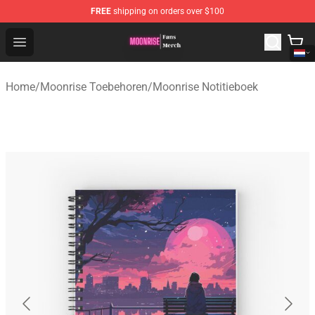
FREE
shipping on orders over $100
Moonrise Store - Official Moonrise Merchandise Shop
Open menu
Home
/
Moonrise Toebehoren
/
Moonrise Notitieboek