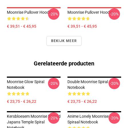
Moonrise Pullover Hoodie
Moonrise Pullover Hoodie
-20%
-20%
€ 39,51 - € 45,95
€ 39,51 - € 45,95
BEKIJK MEER
Gerelateerde producten
Moonrise Glow Spiral
Double Moonrise Spiral
-20%
-20%
Notebook
Notebook
€ 23,75 - € 26,22
€ 23,75 - € 26,22
Kersbloesem Moonrise Bij Oud
Anime Lonely Moonrise
-20%
-20%
Japans Temple Spiral
Spiraal Notebook
Notebook