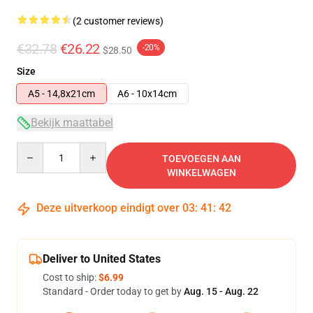
(2 customer reviews)
€32.78
€26.22
-20%
$28.50
Size
A5 - 14,8x21cm
A6 - 10x14cm
Bekijk maattabel
Quantity
TOEVOEGEN AAN
WINKELWAGEN
Deze uitverkoop eindigt over
03
:
41
:
41
Deliver to United States
Cost to ship:
$6.99
Standard - Order today to get by
Aug. 15 - Aug. 22