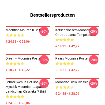
Bestsellersproducten
Moonrise Mountain Shirt
Kersenbloesem Moonrise Op
-20%
-20%
Oude Japanse Tempelposter
€ 24,38 - € 28,06
€ 18,21 - € 42,22
Dreamy Moonrise Poster
Paars Moonrise Poster
-20%
-20%
€ 18,21 - € 42,22
€ 18,21 - € 42,22
Schaduwen In Het Bos -
Moonrise Glow Classic T-Shirt
-20%
-20%
Mystiek Moonrise - Japans
Landschap Klassieke T-Shirt
€ 24,38 - € 28,06
€ 24,38 - € 28,06