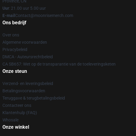
Province, CN
Uur
: 21.00 uur 5.00 uur
E-mail
Contact@moonrisemerch.com
Ons bedrijf
Over ons
Algemene voorwaarden
Privacybeleid
DMCA - Auteursrechtbeleid
CA SB657: Wet op de transparantie van de toeleveringsketen
Onze steun
Verzend- en leveringsbeleid
Betalingsvoorwaarden
Teruggave & terugbetalingsbeleid
Contacteer ons
Klantenhulp (FAQ)
Whosale
Onze winkel