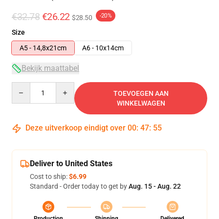
€32.78
€26.22
-20%
$28.50
Size
A5 - 14,8x21cm
A6 - 10x14cm
Bekijk maattabel
Quantity
TOEVOEGEN AAN
WINKELWAGEN
Deze uitverkoop eindigt over
00
:
47
:
54
Deliver to United States
Cost to ship:
$6.99
Standard - Order today to get by
Aug. 15 - Aug. 22
Production
Shipping
Delivered