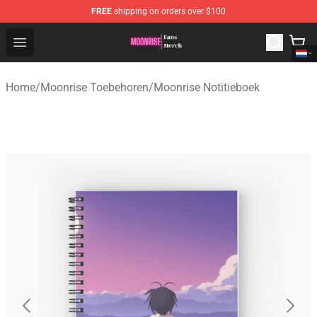
FREE
shipping on orders over $100
Moonrise Store - Official Moonrise Merchandise Shop
Open menu
Home
/
Moonrise Toebehoren
/
Moonrise Notitieboek