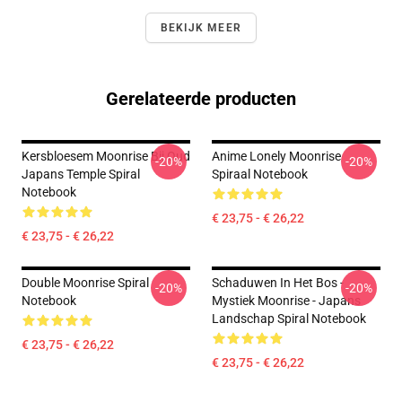
BEKIJK MEER
Gerelateerde producten
Kersbloesem Moonrise Bij Oud
Anime Lonely Moonrise
-20%
-20%
Japans Temple Spiral
Spiraal Notebook
Notebook
€ 23,75 - € 26,22
€ 23,75 - € 26,22
Double Moonrise Spiral
Schaduwen In Het Bos -
-20%
-20%
Notebook
Mystiek Moonrise - Japans
Landschap Spiral Notebook
€ 23,75 - € 26,22
€ 23,75 - € 26,22