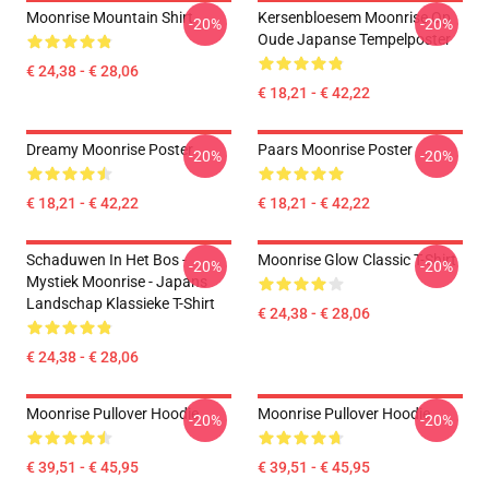
Moonrise Mountain Shirt
Kersenbloesem Moonrise Op
-20%
-20%
Oude Japanse Tempelposter
€ 24,38 - € 28,06
€ 18,21 - € 42,22
Dreamy Moonrise Poster
Paars Moonrise Poster
-20%
-20%
€ 18,21 - € 42,22
€ 18,21 - € 42,22
Schaduwen In Het Bos -
Moonrise Glow Classic T-Shirt
-20%
-20%
Mystiek Moonrise - Japans
Landschap Klassieke T-Shirt
€ 24,38 - € 28,06
€ 24,38 - € 28,06
Moonrise Pullover Hoodie
Moonrise Pullover Hoodie
-20%
-20%
€ 39,51 - € 45,95
€ 39,51 - € 45,95