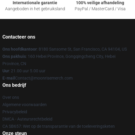
Internationale garantie
100% veilige afhandeling
Aangeboden in het gebruiksland
PayPal / MasterCard / Visa
Contacteer ons
Ons hoofdkantoor
: 8180 Sansome St, San Francisco, CA 94104, US
Ons pakhuis
: 160 Hebei Province, Gongqingcheng City, Hebei
Province, CN
Uur
: 21.00 uur 5.00 uur
E-mail
Contact@moonrisemerch.com
Ons bedrijf
Over ons
Algemene voorwaarden
Privacybeleid
DMCA - Auteursrechtbeleid
CA SB657: Wet op de transparantie van de toeleveringsketen
Onze steun