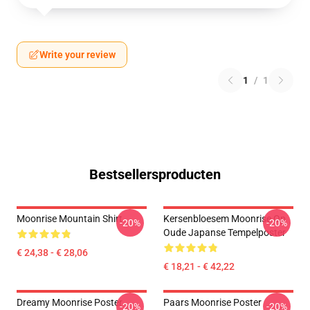
Write your review
1
/
1
Bestsellersproducten
Moonrise Mountain Shirt
Kersenbloesem Moonrise Op
-20%
-20%
Oude Japanse Tempelposter
€ 24,38 - € 28,06
€ 18,21 - € 42,22
Dreamy Moonrise Poster
Paars Moonrise Poster
-20%
-20%