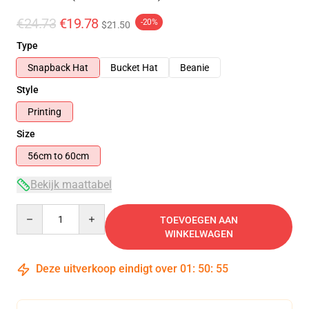
€24.73
€19.78
-20%
$21.50
Type
Snapback Hat
Bucket Hat
Beanie
Style
Printing
Size
56cm to 60cm
Bekijk maattabel
Quantity
TOEVOEGEN AAN
WINKELWAGEN
Deze uitverkoop eindigt over
01
:
50
:
54