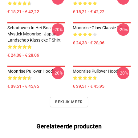
€ 18,21 - € 42,22
€ 18,21 - € 42,22
Schaduwen In Het Bos -
Moonrise Glow Classic T-Shirt
-20%
-20%
Mystiek Moonrise - Japans
Landschap Klassieke T-Shirt
€ 24,38 - € 28,06
€ 24,38 - € 28,06
Moonrise Pullover Hoodie
Moonrise Pullover Hoodie
-20%
-20%
€ 39,51 - € 45,95
€ 39,51 - € 45,95
BEKIJK MEER
Gerelateerde producten