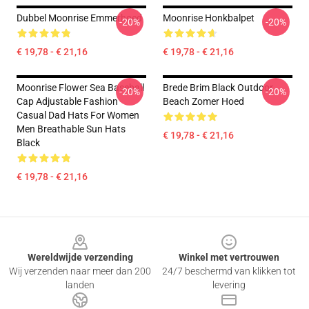
Dubbel Moonrise Emmerhoed
Moonrise Honkbalpet
-20%
-20%
€ 19,78 - € 21,16
€ 19,78 - € 21,16
Moonrise Flower Sea Baseball
Brede Brim Black Outdoor
-20%
-20%
Cap Adjustable Fashion
Beach Zomer Hoed
Casual Dad Hats For Women
Men Breathable Sun Hats
€ 19,78 - € 21,16
Black
€ 19,78 - € 21,16
Footer
Wereldwijde verzending
Winkel met vertrouwen
Wij verzenden naar meer dan 200
24/7 beschermd van klikken tot
landen
levering