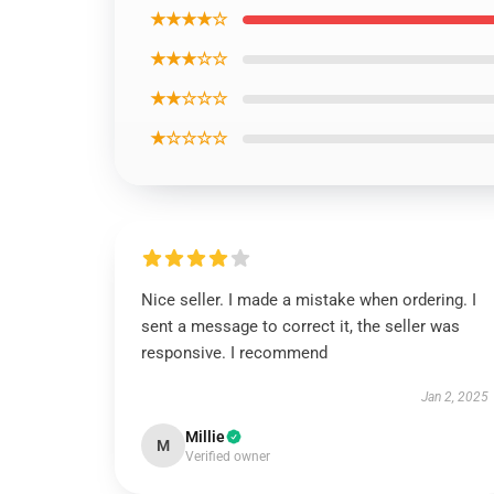
★★★★☆
★★★☆☆
★★☆☆☆
★☆☆☆☆
Nice seller. I made a mistake when ordering. I
sent a message to correct it, the seller was
responsive. I recommend
Jan 2, 2025
Millie
M
Verified owner