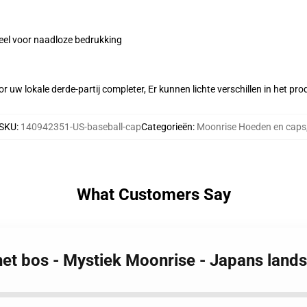
eel voor naadloze bedrukking
r uw lokale derde-partij completer, Er kunnen lichte verschillen in het p
SKU
:
140942351-US-baseball-cap
Categorieën
:
Moonrise Hoeden en caps
What Customers Say
het bos - Mystiek Moonrise - Japans lan