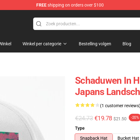
FREE
shipping on orders over $100
Winkel
Winkel per categorie
Bestelling volgen
Blog
Schaduwen In He
Japans Landsch
(1 customer reviews
€24.73
€19.78
-20%
$21.50
Type
Snapback Hat
Bucket Hat