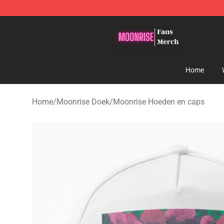
Moonrise Store - Official Moonrise Merchandise Shop
Home
Home
/
Moonrise Doek
/
Moonrise Hoeden en caps