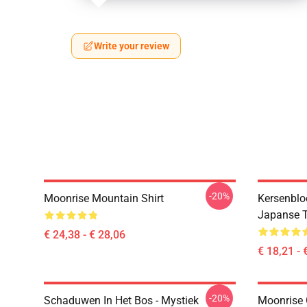
Write your review
-20%
Moonrise Mountain Shirt
Kersenbl
Japanse 
€ 24,38 - € 28,06
€ 18,21 - 
-20%
Schaduwen In Het Bos - Mystiek
Moonrise 