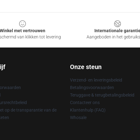
Winkel met vertrouwen
Internationale garanti
chermd van klikken tot levering
Aangeboden in het gebruik
jf
Onze steun
Verzend- en leveringsbeleid
oorwaarden
Betalingsvoorwaarden
d
Teruggave & terugbetalingsbeleid
rsrechtbeleid
Contacteer ons
t op de transparantie van de
Klantenhulp (FAQ)
keten
Whosale