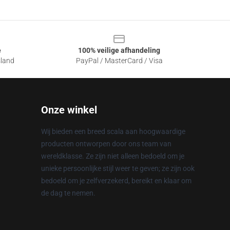
e
100% veilige afhandeling
sland
PayPal / MasterCard / Visa
Onze winkel
Wij bieden een breed scala aan hoogwaardige
producten ontworpen door ons team van
wereldklasse. Ze zijn niet alleen bedoeld om je
unieke persoonlijke stijl weer te geven; ze zijn ook
bedoeld om je zelfverzekerd, bereikt en klaar om
de dag te nemen.