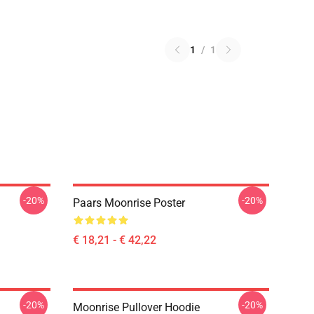
1
/
1
-20%
-20%
Paars Moonrise Poster
€ 18,21 - € 42,22
-20%
-20%
Moonrise Pullover Hoodie