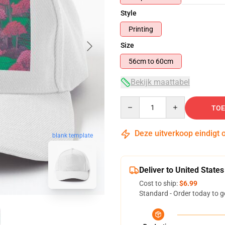
Style
Printing
Size
56cm to 60cm
Bekijk maattabel
Quantity
TOE
Deze uitverkoop eindigt 
blank template
Deliver to United States
Cost to ship:
$6.99
Standard - Order today to g