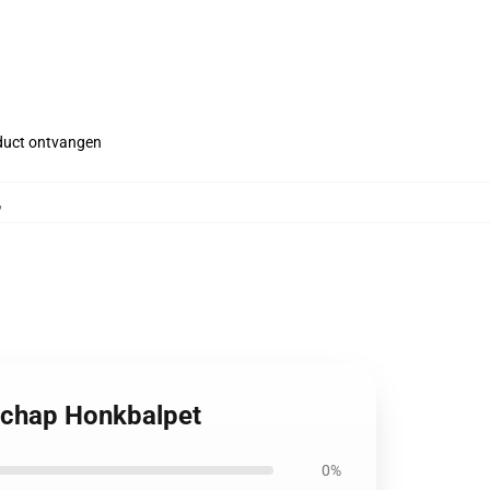
roduct ontvangen
,
dschap Honkbalpet
0%