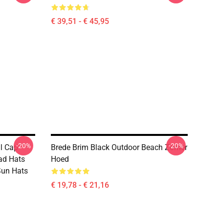
€ 39,51 - € 45,95
-20%
-20%
l Cap
Brede Brim Black Outdoor Beach Zomer
ad Hats
Hoed
Sun Hats
€ 19,78 - € 21,16