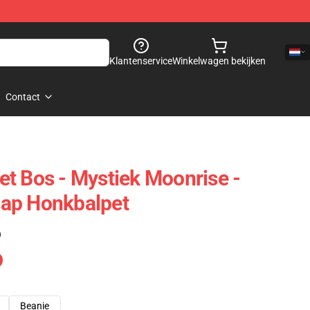
Klantenservice
Winkelwagen bekijken
Contact
t Bos - Mystiek Moonrise -
ap Honkbalpet
)
Beanie