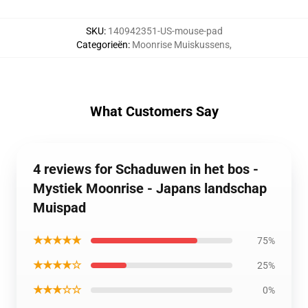
SKU
:
140942351-US-mouse-pad
Categorieën
:
Moonrise Muiskussens
,
What Customers Say
4 reviews for Schaduwen in het bos -
Mystiek Moonrise - Japans landschap
Muispad
★★★★★
75%
★★★★☆
25%
★★★☆☆
0%