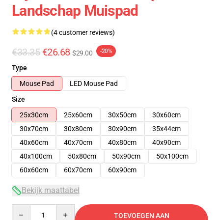
Landschap Muispad
(4 customer reviews)
€33.35
€26.68
-20%
$29.00
Type
Mouse Pad
LED Mouse Pad
Size
25x30cm
25x60cm
30x50cm
30x60cm
30x70cm
30x80cm
30x90cm
35x44cm
40x60cm
40x70cm
40x80cm
40x90cm
40x100cm
50x80cm
50x90cm
50x100cm
60x60cm
60x70cm
60x90cm
Bekijk maattabel
Quantity
TOEVOEGEN AAN