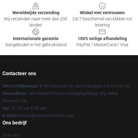
Wereldwijde verzending
Winkel met vertrouwen
Wij verzenden naar meer dan 200
24/7 beschermd van klikken tot
landen
levering
Internationale garantie
100% veilige afhandeling
Aangeboden in het gebruiksland
PayPal / MasterCard / Visa
Contacteer ons
Ons hoofdkantoor
: 8180 Sansome St, San Francisco, CA 94104, US
Ons pakhuis
: 160 Hebei Province, Gongqingcheng City, Hebei
Province, CN
Uur
: 21.00 uur 5.00 uur
E-mail
Contact@moonrisemerch.com
Ons bedrijf
Over ons