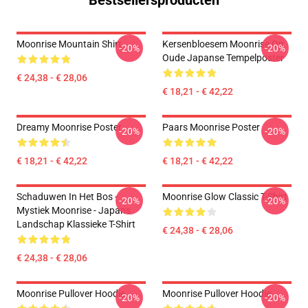
Bestsellersproducten
Moonrise Mountain Shirt
Kersenbloesem Moonrise Op
-20%
-20%
Oude Japanse Tempelposter
€ 24,38 - € 28,06
€ 18,21 - € 42,22
Dreamy Moonrise Poster
Paars Moonrise Poster
-20%
-20%
€ 18,21 - € 42,22
€ 18,21 - € 42,22
Schaduwen In Het Bos -
Moonrise Glow Classic T-Shirt
-20%
-20%
Mystiek Moonrise - Japans
Landschap Klassieke T-Shirt
€ 24,38 - € 28,06
€ 24,38 - € 28,06
Moonrise Pullover Hoodie
Moonrise Pullover Hoodie
-20%
-20%