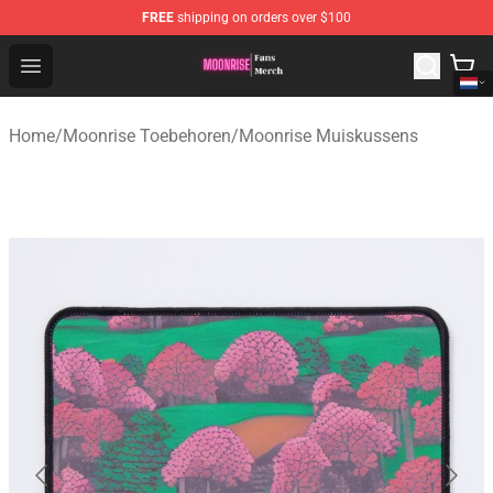
FREE
shipping on orders over $100
Moonrise Store - Official Moonrise Merchandise Shop
Open menu
Home
/
Moonrise Toebehoren
/
Moonrise Muiskussens