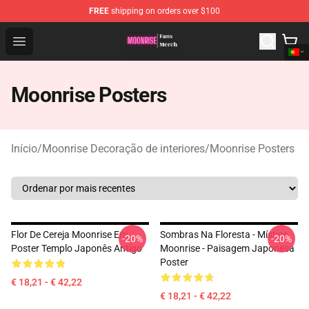
FREE
shipping on orders over $100
Moonrise Store - Official Moonrise Merchandise Shop
Open menu
Moonrise Posters
Início
/
Moonrise Decoração de interiores
/
Moonrise Posters
Flor De Cereja Moonrise Em
Sombras Na Floresta - Mística
-20%
-20%
Poster Templo Japonês Antigo
Moonrise - Paisagem Japonesa
Poster
€ 18,21 - € 42,22
€ 18,21 - € 42,22