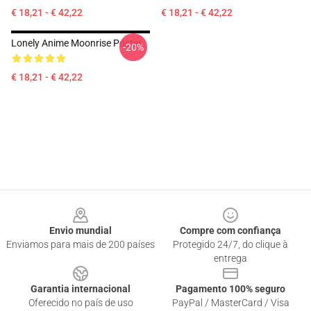
€ 18,21 - € 42,22
€ 18,21 - € 42,22
Lonely Anime Moonrise Poster
-20%
€ 18,21 - € 42,22
Footer
Envio mundial
Compre com confiança
Enviamos para mais de 200 países
Protegido 24/7, do clique à
entrega
Garantia internacional
Pagamento 100% seguro
Oferecido no país de uso
PayPal / MasterCard / Visa