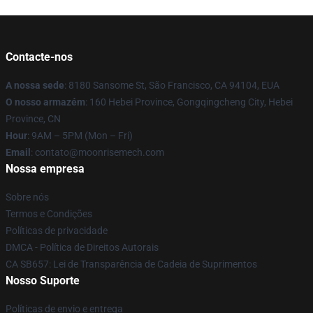
Contacte-nos
A nossa sede
: 8180 Sansome St, São Francisco, CA 94104, EUA
O nosso armazém
: 160 Hebei Province, Gongqingcheng City, Hebei
Province, CN
Hour
: 9AM – 5PM (Mon – Fri)
Email
: contato@moonrisemech.com
Nossa empresa
Sobre nós
Termos e Condições
Políticas de privacidade
DMCA - Política de Direitos Autorais
CA SB657: Lei de Transparência de Cadeia de Suprimentos
Nosso Suporte
Políticas de envio e entrega