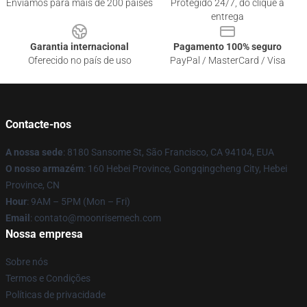
Enviamos para mais de 200 países
Protegido 24/7, do clique à
entrega
Garantia internacional
Pagamento 100% seguro
Oferecido no país de uso
PayPal / MasterCard / Visa
Contacte-nos
A nossa sede
: 8180 Sansome St, São Francisco, CA 94104, EUA
O nosso armazém
: 160 Hebei Province, Gongqingcheng City, Hebei
Province, CN
Hour
: 9AM – 5PM (Mon – Fri)
Email
: contato@moonrisemech.com
Nossa empresa
Sobre nós
Termos e Condições
Políticas de privacidade