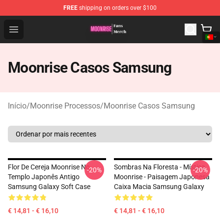
FREE
shipping on orders over $100
Moonrise Store - Official Moonrise Merchandise Shop
Open menu
Moonrise Casos Samsung
Início
/
Moonrise Processos
/
Moonrise Casos Samsung
Flor De Cereja Moonrise No
Sombras Na Floresta - Mística
-20%
-20%
Templo Japonês Antigo
Moonrise - Paisagem Japonesa
Samsung Galaxy Soft Case
Caixa Macia Samsung Galaxy
€ 14,81 - € 16,10
€ 14,81 - € 16,10