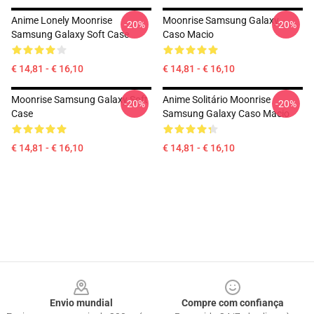
Anime Lonely Moonrise
Moonrise Samsung Galaxy
-20%
-20%
Samsung Galaxy Soft Case
Caso Macio
€ 14,81 - € 16,10
€ 14,81 - € 16,10
Moonrise Samsung Galaxy Soft
Anime Solitário Moonrise
-20%
-20%
Case
Samsung Galaxy Caso Macio
€ 14,81 - € 16,10
€ 14,81 - € 16,10
Footer
Envio mundial
Compre com confiança