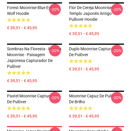
Forest Moonrise Blue Eyed
Flor De Cereja Moonrise No
-20%
-20%
Wolf Hoodie
Templo Japonês Antigo
Pullover Hoodie
€ 39,51 - € 45,95
€ 39,51 - € 45,95
Sombras Na Floresta - Mística
Duplo Moonrise Capturador
-20%
-20%
Moonrise - Paisagem
De Pulôver
Japonesa Capturador De
Pulôver
€ 39,51 - € 45,95
€ 39,51 - € 45,95
Pastel Moonrise Capturador
Moonrise Capuz De Pulôver
-20%
-20%
De Pulôver
De Brilho
€ 39,51 - € 45,95
€ 39,51 - € 45,95