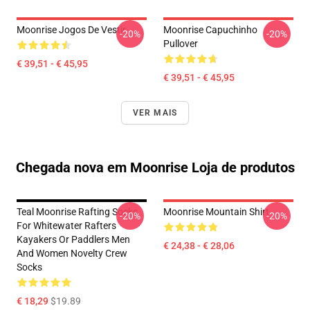
Moonrise Jogos De Vestir
Moonrise Capuchinho
-20%
-20%
Pullover
€ 39,51 - € 45,95
€ 39,51 - € 45,95
VER MAIS
Chegada nova em Moonrise Loja de produtos
Teal Moonrise Rafting Socks
Moonrise Mountain Shirt
-20%
-20%
For Whitewater Rafters
Kayakers Or Paddlers Men
€ 24,38 - € 28,06
And Women Novelty Crew
Socks
€ 18,29
$19.89