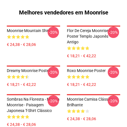
Melhores vendedores em Moonrise
Moonrise Mountain Shirt
Flor De Cereja Moonrise Em
-20%
-20%
Poster Templo Japonês
Antigo
€ 24,38 - € 28,06
€ 18,21 - € 42,22
Dreamy Moonrise Poster
Roxo Moonrise Poster
-20%
-20%
€ 18,21 - € 42,22
€ 18,21 - € 42,22
Sombras Na Floresta - Mística
Moonrise Camisa Clássica
-20%
-20%
Moonrise - Paisagem
Brilhante
Japonesa T-Shirt Clássico
€ 24,38 - € 28,06
€ 24,38 - € 28,06