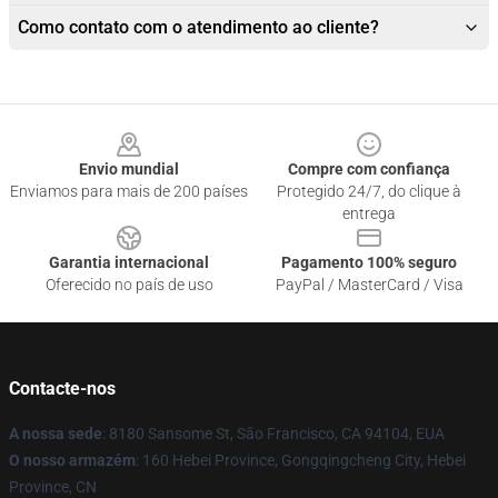
Como contato com o atendimento ao cliente?
Footer
Envio mundial
Compre com confiança
Enviamos para mais de 200 países
Protegido 24/7, do clique à
entrega
Garantia internacional
Pagamento 100% seguro
Oferecido no país de uso
PayPal / MasterCard / Visa
Contacte-nos
A nossa sede
: 8180 Sansome St, São Francisco, CA 94104, EUA
O nosso armazém
: 160 Hebei Province, Gongqingcheng City, Hebei
Province, CN