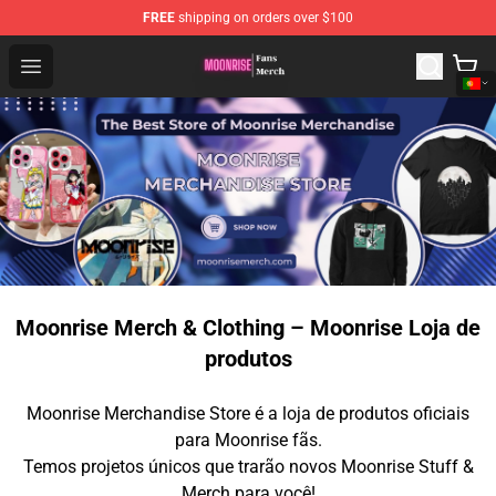
FREE
shipping on orders over $100
Moonrise Store - Official Moonrise Merchandise Shop
Open menu
Moonrise Merch & Clothing – Moonrise Loja de
produtos
Moonrise Merchandise Store é a loja de produtos oficiais
para Moonrise fãs.
Temos projetos únicos que trarão novos Moonrise Stuff &
Merch para você!