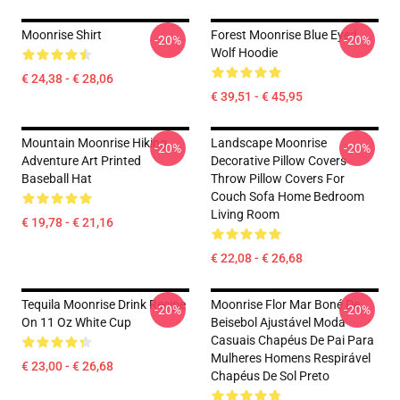
Moonrise Shirt
Forest Moonrise Blue Eyed
-20%
-20%
Wolf Hoodie
€ 24,38 - € 28,06
€ 39,51 - € 45,95
Mountain Moonrise Hiking
Landscape Moonrise
-20%
-20%
Adventure Art Printed
Decorative Pillow Covers
Baseball Hat
Throw Pillow Covers For
Couch Sofa Home Bedroom
Living Room
€ 19,78 - € 21,16
€ 22,08 - € 26,68
Tequila Moonrise Drink Recipe
Moonrise Flor Mar Boné De
-20%
-20%
On 11 Oz White Cup
Beisebol Ajustável Moda
Casuais Chapéus De Pai Para
Mulheres Homens Respirável
€ 23,00 - € 26,68
Chapéus De Sol Preto