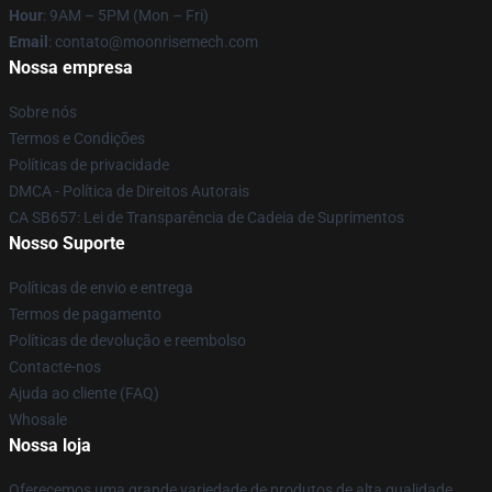
Hour
: 9AM – 5PM (Mon – Fri)
Email
: contato@moonrisemech.com
Nossa empresa
Sobre nós
Termos e Condições
Políticas de privacidade
DMCA - Política de Direitos Autorais
CA SB657: Lei de Transparência de Cadeia de Suprimentos
Nosso Suporte
Políticas de envio e entrega
Termos de pagamento
Políticas de devolução e reembolso
Contacte-nos
Ajuda ao cliente (FAQ)
Whosale
Nossa loja
Oferecemos uma grande variedade de produtos de alta qualidade