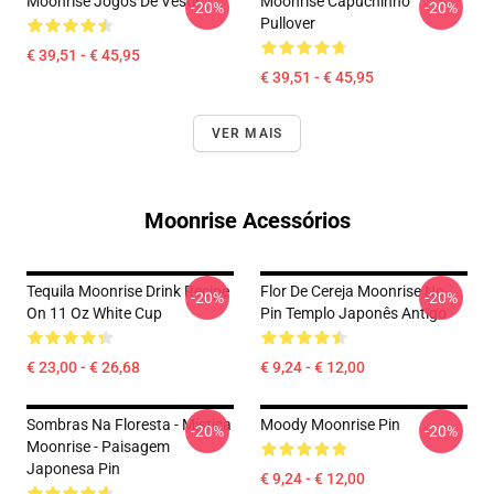
Moonrise Jogos De Vestir
Moonrise Capuchinho
-20%
-20%
Pullover
€ 39,51 - € 45,95
€ 39,51 - € 45,95
VER MAIS
Moonrise Acessórios
Tequila Moonrise Drink Recipe
Flor De Cereja Moonrise No
-20%
-20%
On 11 Oz White Cup
Pin Templo Japonês Antigo
€ 23,00 - € 26,68
€ 9,24 - € 12,00
Sombras Na Floresta - Mística
Moody Moonrise Pin
-20%
-20%
Moonrise - Paisagem
Japonesa Pin
€ 9,24 - € 12,00