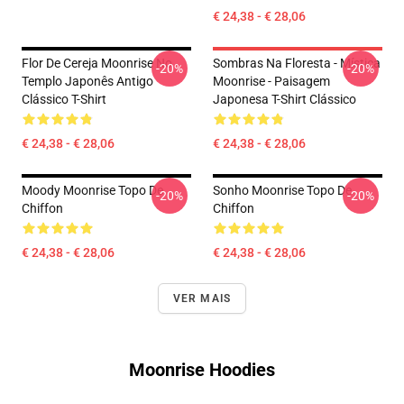
€ 24,38 - € 28,06
Flor De Cereja Moonrise No
Sombras Na Floresta - Mística
-20%
-20%
Templo Japonês Antigo
Moonrise - Paisagem
Clássico T-Shirt
Japonesa T-Shirt Clássico
€ 24,38 - € 28,06
€ 24,38 - € 28,06
Moody Moonrise Topo De
Sonho Moonrise Topo De
-20%
-20%
Chiffon
Chiffon
€ 24,38 - € 28,06
€ 24,38 - € 28,06
VER MAIS
Moonrise Hoodies