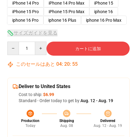
iPhone 14 Pro
iPhone 14 Pro Max
iPhone 15
iPhone 15 Pro
iPhone 15 Pro Max
iphone 16
iphone 16 Pro
iphone 16 Plus
iphone 16 Pro Max
サイズガイドを見る
Quantity
カートに追加
このセールはあと
04
:
20
:
54
Deliver to United States
Cost to ship:
$6.99
Standard - Order today to get by
Aug. 12 - Aug. 19
Production
Shipping
Delivered
Today
Aug. 08
Aug. 12 - Aug. 19