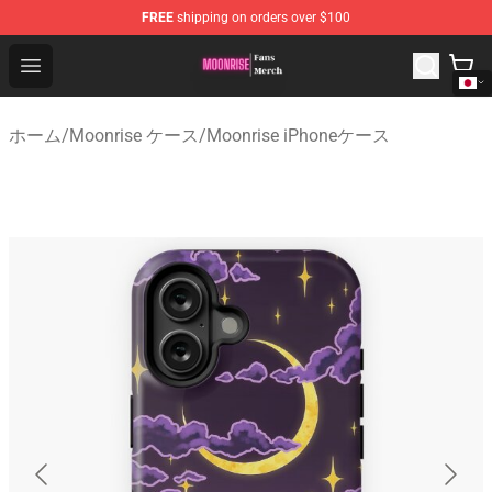
FREE
shipping on orders over $100
Moonrise Store - Official Moonrise Merchandise Shop
Open menu
ホーム
/
Moonrise ケース
/
Moonrise iPhoneケース