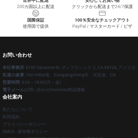
世界中に配送
安心してお買い物
200カ国以上に配送
クリックから配送まで24/7保護
国際保証
100％安全なチェックアウト
使用国で提供
PayPal / マスターカード / ビザ
お問い合わせ
本社事務所
: 8180 Sansome St, サンフランシスコ, CA 94104, アメリカ
私達の倉庫
: 160 Hebei省、Gongqingcheng市、河北省、CN
営業時間
: 9:00～18:00(月～金)
電子メール
お問い合わせmoonrise商品情報
会社案内
私たちについて
利用規約
プライバシーポリシー
DMCA - 著作権ポリシー