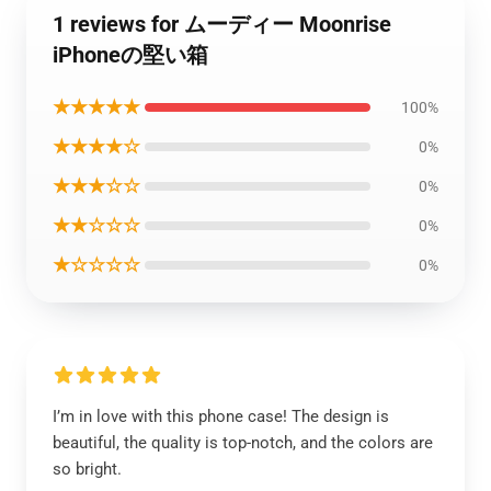
1 reviews for ムーディー Moonrise
iPhoneの堅い箱
★★★★★
100%
★★★★☆
0%
★★★☆☆
0%
★★☆☆☆
0%
★☆☆☆☆
0%
I’m in love with this phone case! The design is
beautiful, the quality is top-notch, and the colors are
so bright.