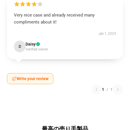
Very nice case and already received many
compliments about it!
Jan 1, 2025
Daisy
D
Verified owner
Write your review
1
/
1
最高の売り手製品