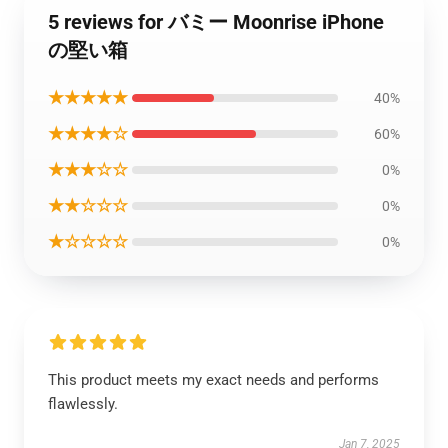
5 reviews for バミー Moonrise iPhone
の堅い箱
★★★★★
40%
★★★★☆
60%
★★★☆☆
0%
★★☆☆☆
0%
★☆☆☆☆
0%
This product meets my exact needs and performs
flawlessly.
Jan 7, 2025