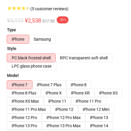
(5 customer reviews)
¥3,172
¥2,538
-20%
$17.50
Type
iPhone
Samsung
Style
PC black frosted shell
RPC transparent soft shell
LPC glass phone case
Model
iPhone 7
iPhone 7 Plus
iPhone 8
iPhone 8 Plus
iPhone X
iPhone XR
iPhone XS
iPhone XS Max
iPhone 11
iPhone 11 Pro
iPhone 11 Pro Max
iPhone 12
iPhone 12 Mini
iPhone 12 Pro
iPhone 12 Pro Max
iPhone 13
iPhone 13 Pro
iPhone 13 Pro Max
iPhone 14