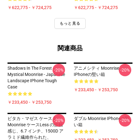
￥622,775 - ￥724,275
￥622,775 - ￥724,275
もっと見る
関連商品
Shadows In The Forest -
アニメシティ Moonrise
-20%
-20%
Mystical Moonrise - Japanese
IPhoneの堅い箱
Landscape IPhone Tough
Case
￥233,450 - ￥253,750
￥233,450 - ￥253,750
ピタカ・マゼス ケース 5
ダブル Moonrise IPhoneの堅
-20%
-20%
Moonrise ケースLess の接触
い箱
感じ、6.7 インチ、1500D ア
ラミド繊維作られた、