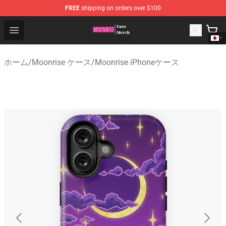
FREE
shipping on orders over $100
Moonrise Store - Official Moonrise Merchandise Shop
Open menu
ホーム
/
Moonrise ケース
/
Moonrise iPhoneケース