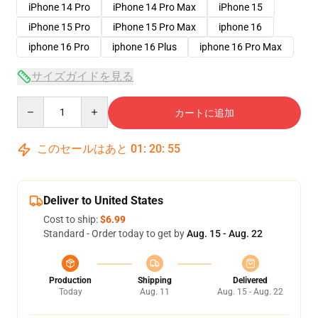
iPhone 14 Pro
iPhone 14 Pro Max
iPhone 15
iPhone 15 Pro
iPhone 15 Pro Max
iphone 16
iphone 16 Pro
iphone 16 Plus
iphone 16 Pro Max
サイズガイドを見る
Quantity
カートに追加
このセールはあと
01
:
20
:
54
Deliver to United States
Cost to ship:
$6.99
Standard - Order today to get by
Aug. 15 - Aug. 22
Production
Shipping
Delivered
Today
Aug. 11
Aug. 15 - Aug. 22