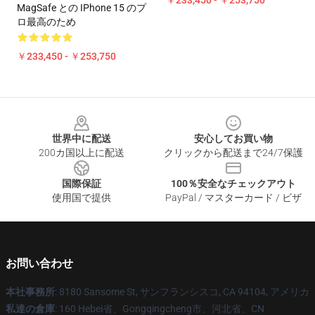
￥233,450 - ￥253,750
MagSafe との IPhone 15 のプ
ロ最高のため
￥233,450 - ￥253,750
Footer
世界中に配送
安心してお買い物
200カ国以上に配送
クリックから配送まで24/7保護
国際保証
100％安全なチェックアウト
使用国で提供
PayPal / マスターカード / ビザ
お問い合わせ
本社事務所
: 8180 Sansome St, サンフランシスコ, CA 94104, アメリカ
私達の倉庫
: 160 Hebei省、Gongqingcheng市、河北省、CN