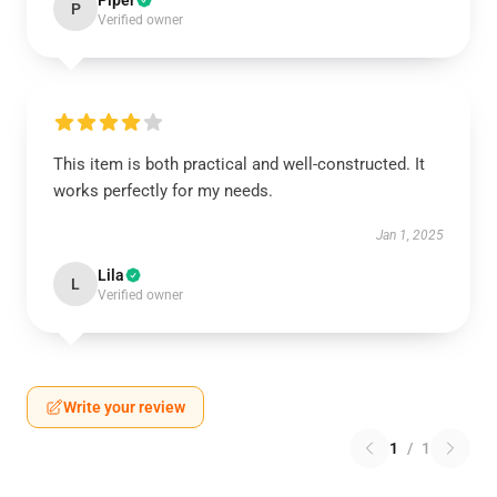
Piper
P
Verified owner
This item is both practical and well-constructed. It
works perfectly for my needs.
Jan 1, 2025
Lila
L
Verified owner
Write your review
1
/
1