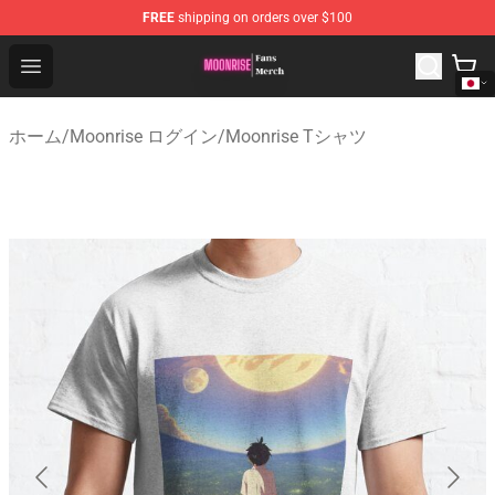
FREE
shipping on orders over $100
Moonrise Store - Official Moonrise Merchandise Shop
Open menu
ホーム
/
Moonrise ログイン
/
Moonrise Tシャツ