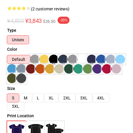
(2 customer reviews)
¥4,803
¥3,843
-20%
$26.50
Type
Unisex
Color
Default
Size
S
M
L
XL
2XL
3XL
4XL
5XL
Print Location