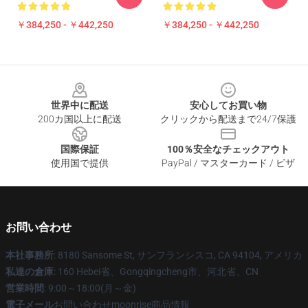
￥384,250 - ￥442,250
￥384,250 - ￥442,250
Footer
世界中に配送
安心してお買い物
200カ国以上に配送
クリックから配送まで24/7保護
国際保証
100％安全なチェックアウト
使用国で提供
PayPal / マスターカード / ビザ
お問い合わせ
本社事務所
: 8180 Sansome St, サンフランシスコ, CA 94104, アメリカ
私達の倉庫
: 160 Hebei省、Gongqingcheng市、河北省、CN
営業時間
: 9:00～18:00(月～金)
電子メール
お問い合わせmoonrise商品情報