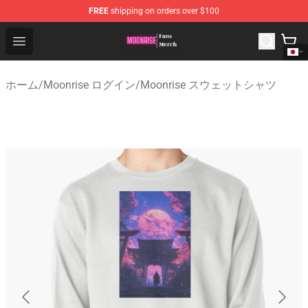
FREE
shipping on orders over $100
Moonrise Store - Official Moonrise Merchandise Shop
Open menu
ホーム
/
Moonrise ログイン
/
Moonrise スウェットシャツ