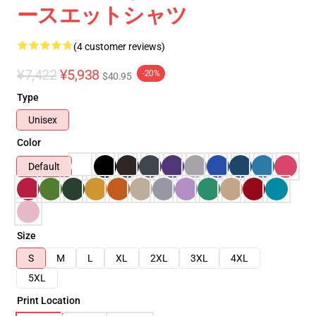
ースエットシャツ
(4 customer reviews)
¥7,422
¥5,938
-20%
$40.95
Type
Unisex
Color
Default
Size
S
M
L
XL
2XL
3XL
4XL
5XL
Print Location