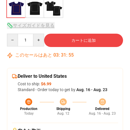
サイズガイドを見る
Quantity
カートに追加
このセールはあと
03
:
31
:
54
Deliver to United States
Cost to ship:
$6.99
Standard - Order today to get by
Aug. 16 - Aug. 23
Production
Shipping
Delivered
Today
Aug. 12
Aug. 16 - Aug. 23