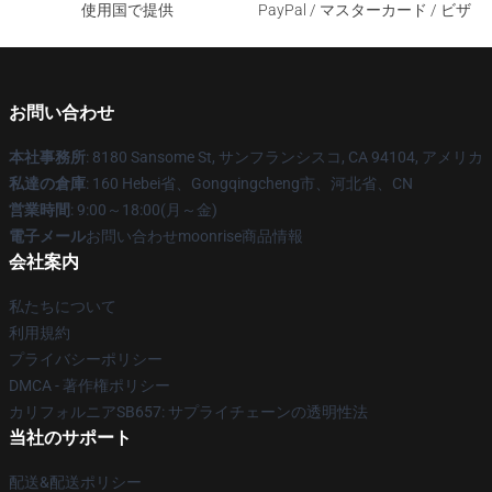
使用国で提供
PayPal / マスターカード / ビザ
お問い合わせ
本社事務所
: 8180 Sansome St, サンフランシスコ, CA 94104, アメリカ
私達の倉庫
: 160 Hebei省、Gongqingcheng市、河北省、CN
営業時間
: 9:00～18:00(月～金)
電子メール
お問い合わせmoonrise商品情報
会社案内
私たちについて
利用規約
プライバシーポリシー
DMCA - 著作権ポリシー
カリフォルニアSB657: サプライチェーンの透明性法
当社のサポート
配送&配送ポリシー