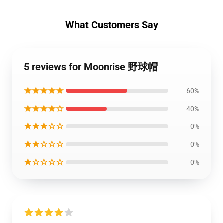
What Customers Say
5 reviews for Moonrise 野球帽
★★★★★
60%
★★★★☆
40%
★★★☆☆
0%
★★☆☆☆
0%
★☆☆☆☆
0%