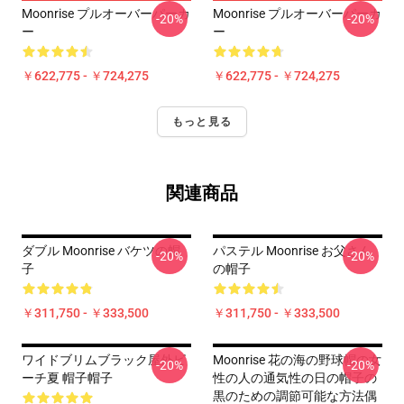
Moonrise プルオーバーパーカ
Moonrise プルオーバーパーカ
-20%
-20%
ー
ー
￥622,775 - ￥724,275
￥622,775 - ￥724,275
もっと見る
関連商品
ダブル Moonrise バケツの帽
パステル Moonrise お父さん
-20%
-20%
子
の帽子
￥311,750 - ￥333,500
￥311,750 - ￥333,500
ワイドブリムブラック屋外ビ
Moonrise 花の海の野球帽の女
-20%
-20%
ーチ夏 帽子帽子
性の人の通気性の日の帽子の
黒のための調節可能な方法偶