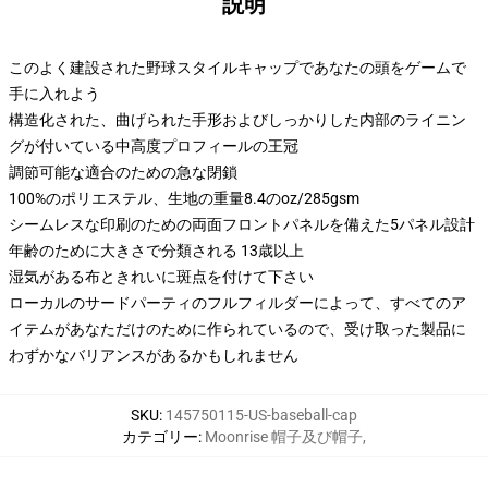
説明
このよく建設された野球スタイルキャップであなたの頭をゲームで
手に入れよう
構造化された、曲げられた手形およびしっかりした内部のライニン
グが付いている中高度プロフィールの王冠
調節可能な適合のための急な閉鎖
100%のポリエステル、生地の重量8.4のoz/285gsm
シームレスな印刷のための両面フロントパネルを備えた5パネル設計
年齢のために大きさで分類される 13歳以上
湿気がある布ときれいに斑点を付けて下さい
ローカルのサードパーティのフルフィルダーによって、すべてのア
イテムがあなただけのために作られているので、受け取った製品に
わずかなバリアンスがあるかもしれません
SKU
:
145750115-US-baseball-cap
カテゴリー
:
Moonrise 帽子及び帽子
,