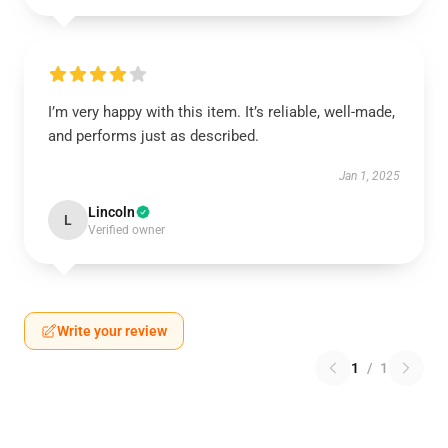
I’m very happy with this item. It’s reliable, well-made,
and performs just as described.
Jan 1, 2025
Lincoln
L
Verified owner
Write your review
1
/
1