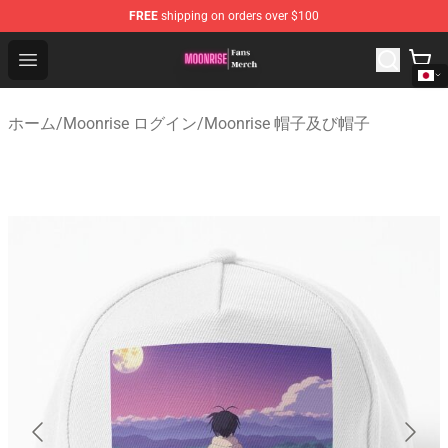
FREE
shipping on orders over $100
Moonrise Store - Official Moonrise Merchandise Shop
Open menu
ホーム
/
Moonrise ログイン
/
Moonrise 帽子及び帽子