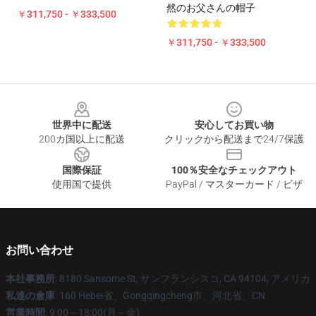
然のお父さんの帽子
￥311,750 - ￥333,500
￥311,750 - ￥333,500
Footer
世界中に配送
安心してお買い物
200カ国以上に配送
クリックから配送まで24/7保護
国際保証
100％安全なチェックアウト
使用国で提供
PayPal / マスターカード / ビザ
お問い合わせ
本社事務所
: 8180 Sansome St, サンフランシスコ, CA 94104, アメリカ
私達の倉庫
: 160 Hebei省、Gongqingcheng市、河北省、CN
営業時間
: 9:00～18:00(月～金)