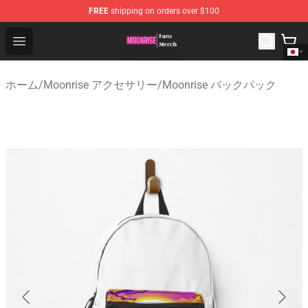
FREE
shipping on orders over $100
Moonrise Store - Official Moonrise Merchandise Shop
Open menu
ホーム
/
Moonrise アクセサリー
/
Moonrise バックパック