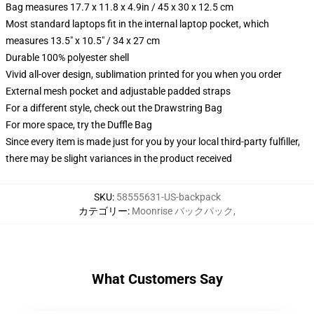
Bag measures 17.7 x 11.8 x 4.9in / 45 x 30 x 12.5 cm
Most standard laptops fit in the internal laptop pocket, which
measures 13.5" x 10.5" / 34 x 27 cm
Durable 100% polyester shell
Vivid all-over design, sublimation printed for you when you order
External mesh pocket and adjustable padded straps
For a different style, check out the Drawstring Bag
For more space, try the Duffle Bag
Since every item is made just for you by your local third-party fulfiller,
there may be slight variances in the product received
SKU
:
58555631-US-backpack
カテゴリー
:
Moonrise バックパック
,
What Customers Say