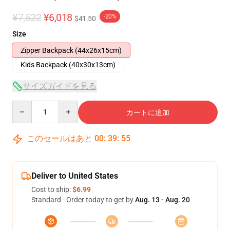
¥7,522
¥6,018
-20%
$41.50
Size
Zipper Backpack (44x26x15cm)
Kids Backpack (40x30x13cm)
サイズガイドを見る
Quantity
カートに追加
このセールはあと
00
:
39
:
54
Deliver to United States
Cost to ship:
$6.99
Standard - Order today to get by
Aug. 13 - Aug. 20