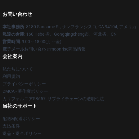
お問い合わせ
本社事務所
: 8180 Sansome St, サンフランシスコ, CA 94104, アメリカ
私達の倉庫
: 160 Hebei省、Gongqingcheng市、河北省、CN
営業時間
: 9:00～18:00(月～金)
電子メール
お問い合わせmoonrise商品情報
会社案内
私たちについて
利用規約
プライバシーポリシー
DMCA - 著作権ポリシー
カリフォルニアSB657: サプライチェーンの透明性法
当社のサポート
配送&配送ポリシー
支払条件
返品・返金ポリシー