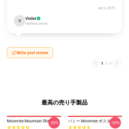
Jan 2, 2025
Violet
V
Verified owner
Write your review
1
/
1
最高の売り手製品
Moonrise Mountain Shirt
バミー Moonrise ポスター
-20%
-20%