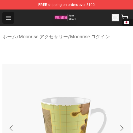
FREE
shipping on orders over $100
Moonrise Store - Official Moonrise Merchandise Shop
Open menu
ホーム
/
Moonrise アクセサリー
/
Moonrise ログイン