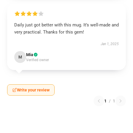
Daily just got better with this mug. It’s well-made and
very practical. Thanks for this gem!
Jan 1, 2025
Mia
M
Verified owner
Write your review
1
/
1