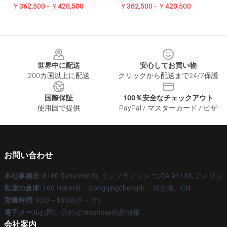
￥362,500 - ￥420,500
￥362,500 - ￥420,500
Footer
世界中に配送
安心してお買い物
200カ国以上に配送
クリックから配送まで24/7保護
国際保証
100％安全なチェックアウト
使用国で提供
PayPal / マスターカード / ビザ
お問い合わせ
本社事務所
: 8180 Sansome St, サンフランシスコ, CA 94104, アメリカ
私達の倉庫
: 160 Hebei省、Gongqingcheng市、河北省、CN
営業時間
: 9:00～18:00(月～金)
電子メール
お問い合わせmoonrise商品情報
会社案内