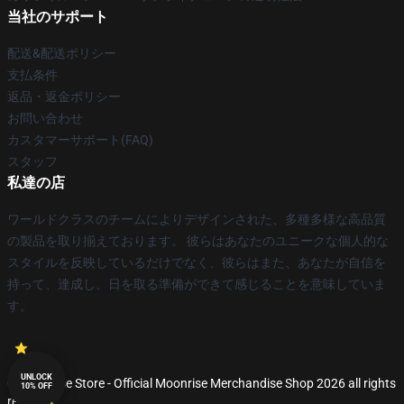
当社のサポート
配送&配送ポリシー
支払条件
返品・返金ポリシー
お問い合わせ
カスタマーサポート(FAQ)
スタッフ
私達の店
ワールドクラスのチームによりデザインされた、多種多様な高品質
の製品を取り揃えております。 彼らはあなたのユニークな個人的な
スタイルを反映しているだけでなく、彼らはまた、あなたが自信を
持って、達成し、日を取る準備ができて感じることを意味していま
す。
UNLOCK
© Moonrise Store - Official Moonrise Merchandise Shop 2026 all rights
10% OFF
reserved