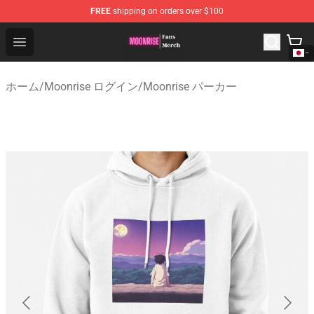
FREE
shipping on orders over $100
Moonrise Store - Official Moonrise Merchandise Shop
Open menu
ホーム
/
Moonrise ログイン
/
Moonrise パーカー