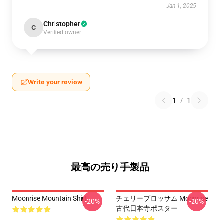
Jan 1, 2025
Christopher
C
Verified owner
Write your review
1
/
1
最高の売り手製品
Moonrise Mountain Shirt
チェリーブロッサム Moonrise
-20%
-20%
古代日本寺ポスター