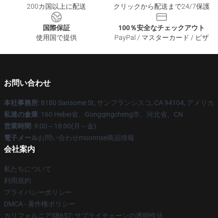
200カ国以上に配送
クリックから配送まで24/7保護
国際保証
100％安全なチェックアウト
使用国で提供
PayPal / マスターカード / ビザ
お問い合わせ
本社事務所
: 8180 Sansome St, サンフランシスコ, CA 94104, アメリカ
私達の倉庫
: 160 Hebei省、Gongqingcheng市、河北省、CN
営業時間
: 9:00～18:00(月～金)
電子メール
お問い合わせmoonrise商品情報
会社案内
私たちについて
利用規約
プライバシーポリシー
DMCA - 著作権ポリシー
カリフォルニアSB657: サプライチェーンの透明性法