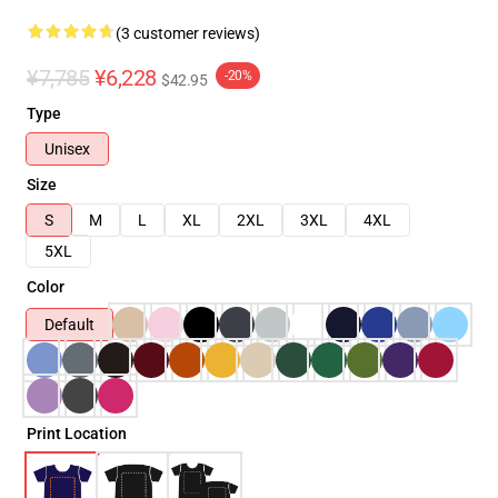
(3 customer reviews)
¥7,785
¥6,228
-20%
$42.95
Type
Unisex
Size
S
M
L
XL
2XL
3XL
4XL
5XL
Color
Default
Print Location