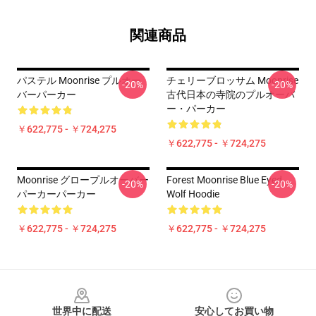
関連商品
パステル Moonrise プルオー
チェリーブロッサム Moonrise
-20%
-20%
バーパーカー
古代日本の寺院のプルオーバ
ー・パーカー
￥622,775 - ￥724,275
￥622,775 - ￥724,275
Moonrise グロープルオーバー
Forest Moonrise Blue Eyed
-20%
-20%
パーカーパーカー
Wolf Hoodie
￥622,775 - ￥724,275
￥622,775 - ￥724,275
Footer
世界中に配送
安心してお買い物