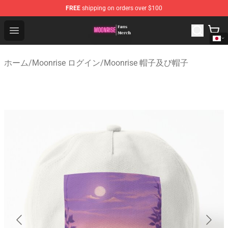
FREE
shipping on orders over $100
Moonrise Store - Official Moonrise Merchandise Shop
Open menu
ホーム
/
Moonrise ログイン
/
Moonrise 帽子及び帽子