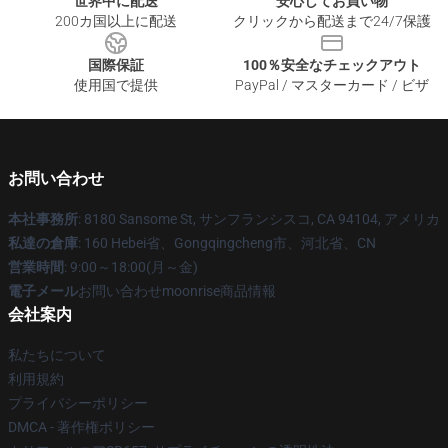
世界中に配送
安心してお買い物
200カ国以上に配送
クリックから配送まで24/7保護
国際保証
100％安全なチェックアウト
使用国で提供
PayPal / マスターカード / ビザ
お問い合わせ
本社事務所
: 8180 Sansome St, サンフランシスコ, CA 94104, アメリカ
私達の倉庫
: 160 Hebei省、Gongqingcheng市、河北省、CN
営業時間
: 9:00～18:00(月～金)
電子メール
お問い合わせmoonrise商品情報
会社案内
私たちについて
利用規約
プライバシーポリシー
DMCA - 著作権ポリシー