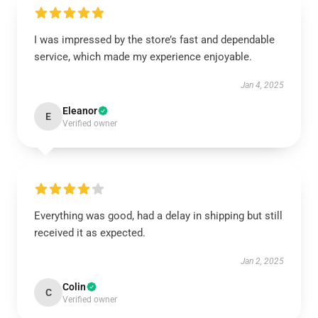
I was impressed by the store’s fast and dependable
service, which made my experience enjoyable.
Jan 4, 2025
Eleanor
E
Verified owner
Everything was good, had a delay in shipping but still
received it as expected.
Jan 2, 2025
Colin
C
Verified owner