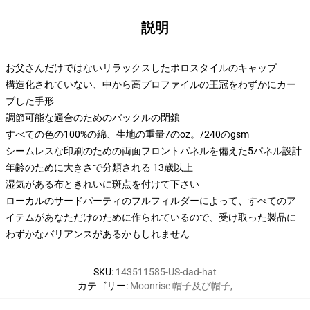
説明
お父さんだけではないリラックスしたポロスタイルのキャップ
構造化されていない、中から高プロファイルの王冠をわずかにカー
ブした手形
調節可能な適合のためのバックルの閉鎖
すべての色の100%の綿、生地の重量7のoz。/240のgsm
シームレスな印刷のための両面フロントパネルを備えた5パネル設計
年齢のために大きさで分類される 13歳以上
湿気がある布ときれいに斑点を付けて下さい
ローカルのサードパーティのフルフィルダーによって、すべてのア
イテムがあなただけのために作られているので、受け取った製品に
わずかなバリアンスがあるかもしれません
SKU
:
143511585-US-dad-hat
カテゴリー
:
Moonrise 帽子及び帽子
,