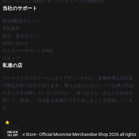
カリフォルニアSB657: サプライチェーンの透明性法
当社のサポート
配送&配送ポリシー
支払条件
返品・返金ポリシー
お問い合わせ
カスタマーサポート(FAQ)
スタッフ
私達の店
ワールドクラスのチームによりデザインされた、多種多様な高品質
の製品を取り揃えております。 彼らはあなたのユニークな個人的な
スタイルを反映しているだけでなく、彼らはまた、あなたが自信を
持って、達成し、日を取る準備ができて感じることを意味していま
す。
UNLOCK
© Moonrise Store - Official Moonrise Merchandise Shop 2026 all rights
10% OFF