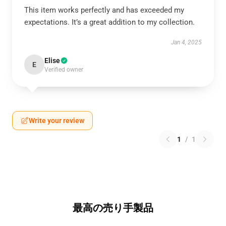
This item works perfectly and has exceeded my
expectations. It’s a great addition to my collection.
Jan 4, 2025
Elise
E
Verified owner
Write your review
1
/
1
最高の売り手製品