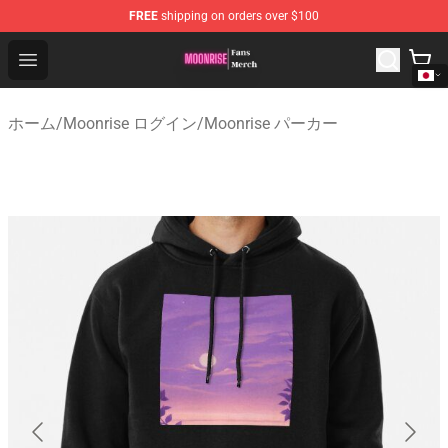
FREE
shipping on orders over $100
Moonrise Store - Official Moonrise Merchandise Shop
Open menu
ホーム
/
Moonrise ログイン
/
Moonrise パーカー