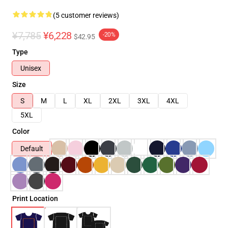
(5 customer reviews)
¥7,785
¥6,228
-20%
$42.95
Type
Unisex
Size
S
M
L
XL
2XL
3XL
4XL
5XL
Color
Default
Print Location