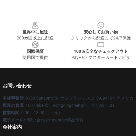
Footer
世界中に配送
安心してお買い物
200カ国以上に配送
クリックから配送まで24/7保護
国際保証
100％安全なチェックアウト
使用国で提供
PayPal / マスターカード / ビザ
お問い合わせ
本社事務所
: 8180 Sansome St, サンフランシスコ, CA 94104, アメリカ
私達の倉庫
: 160 Hebei省、Gongqingcheng市、河北省、CN
営業時間
: 9:00～18:00(月～金)
電子メール
お問い合わせmoonrise商品情報
会社案内