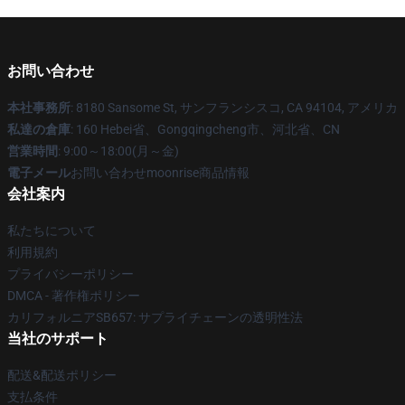
お問い合わせ
本社事務所
: 8180 Sansome St, サンフランシスコ, CA 94104, アメリカ
私達の倉庫
: 160 Hebei省、Gongqingcheng市、河北省、CN
営業時間
: 9:00～18:00(月～金)
電子メール
お問い合わせmoonrise商品情報
会社案内
私たちについて
利用規約
プライバシーポリシー
DMCA - 著作権ポリシー
カリフォルニアSB657: サプライチェーンの透明性法
当社のサポート
配送&配送ポリシー
支払条件