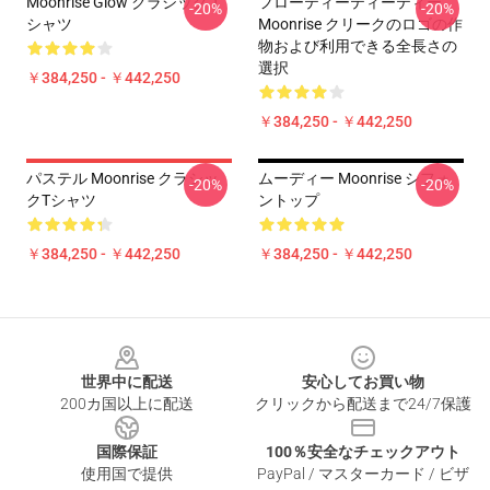
Moonrise Glow クラシック T
フローティーティーティー
-20%
-20%
シャツ
Moonrise クリークのロゴの作
物および利用できる全長さの
選択
￥384,250 - ￥442,250
￥384,250 - ￥442,250
パステル Moonrise クラシッ
ムーディー Moonrise シフォ
-20%
-20%
クTシャツ
ントップ
￥384,250 - ￥442,250
￥384,250 - ￥442,250
Footer
世界中に配送
安心してお買い物
200カ国以上に配送
クリックから配送まで24/7保護
国際保証
100％安全なチェックアウト
使用国で提供
PayPal / マスターカード / ビザ