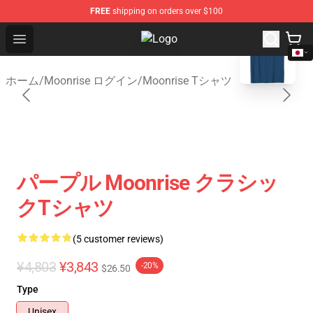
FREE
shipping on orders over $100
blank template
Open menu
Moonrise Store - Official Moonris
ホーム
/
Moonrise ログイン
/
Moonrise Tシャツ
パープル Moonrise クラシッ
クTシャツ
(5 customer reviews)
¥4,803
¥3,843
-20%
$26.50
Type
Unisex