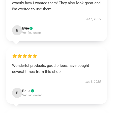
exactly how I wanted them! They also look great and
I’m excited to use them.
Jan 5, 2025
Evie
E
Verified owner
Wonderful products, good prices, have bought
several times from this shop.
Jan 3, 2025
Bella
B
Verified owner