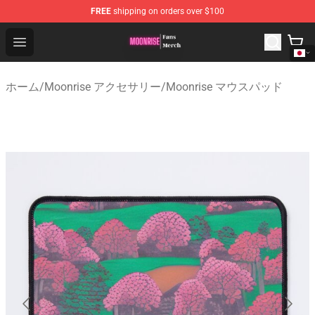
FREE
shipping on orders over $100
Moonrise Store - Official Moonrise Merchandise Shop
Open menu
ホーム
/
Moonrise アクセサリー
/
Moonrise マウスパッド