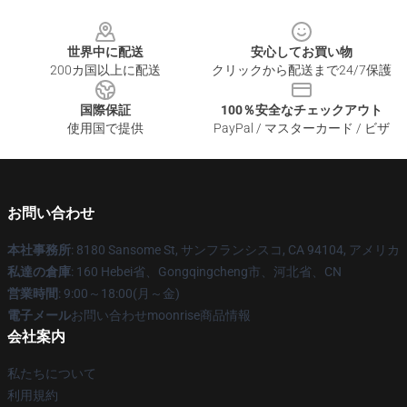
Footer
世界中に配送
安心してお買い物
200カ国以上に配送
クリックから配送まで24/7保護
国際保証
100％安全なチェックアウト
使用国で提供
PayPal / マスターカード / ビザ
お問い合わせ
本社事務所
: 8180 Sansome St, サンフランシスコ, CA 94104, アメリカ
私達の倉庫
: 160 Hebei省、Gongqingcheng市、河北省、CN
営業時間
: 9:00～18:00(月～金)
電子メール
お問い合わせmoonrise商品情報
会社案内
私たちについて
利用規約