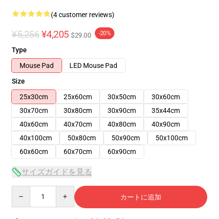
(4 customer reviews)
¥5,256
¥4,205
-20%
$29.00
Type
Mouse Pad
LED Mouse Pad
Size
25x30cm
25x60cm
30x50cm
30x60cm
30x70cm
30x80cm
30x90cm
35x44cm
40x60cm
40x70cm
40x80cm
40x90cm
40x100cm
50x80cm
50x90cm
50x100cm
60x60cm
60x70cm
60x90cm
サイズガイドを見る
Quantity
カートに追加