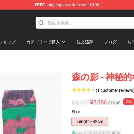
FREE
shipping on orders over $100
ショップ
カテゴリーで購入
注文追跡
ブログ
お
森の影 - 神秘的な
(1 customer reviews
¥3,607
¥2,886
-20%
$19.90
Size
Length - 42cm
サイズガイドを見る