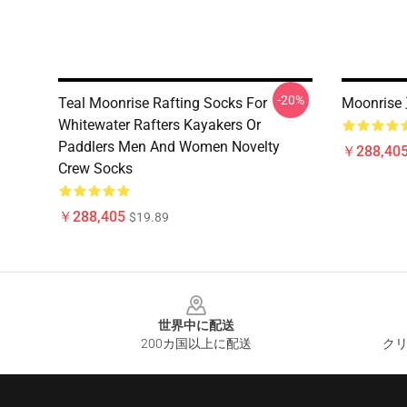
-20%
Teal Moonrise Rafting Socks For
Moonri
Whitewater Rafters Kayakers Or
Paddlers Men And Women Novelty
￥288,40
Crew Socks
￥288,405
$19.89
Footer
世界中に配送
200カ国以上に配送
クリ