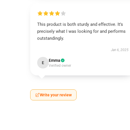
This product is both sturdy and effective. It’s
precisely what I was looking for and performs
outstandingly.
Jan 6, 2025
Emma
E
Verified owner
Write your review