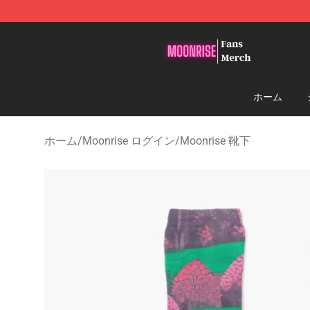
Moonrise Store - Official Moonrise Merchandise Shop
ホーム
ホーム
/
Moonrise ログイン
/
Moonrise 靴下