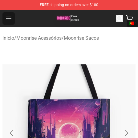
FREE
shipping on orders over $100
Moonrise Store - Official Moonrise Merchandise Shop
Open menu
Início
/
Moonrise Acessórios
/
Moonrise Sacos