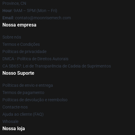
Province, CN
Hour
: 9AM – 5PM (Mon – Fri)
Email
: contato@moonrisemech.com
Nossa empresa
Sobre nós
Termos e Condições
Políticas de privacidade
DMCA - Política de Direitos Autorais
CA SB657: Lei de Transparência de Cadeia de Suprimentos
Nosso Suporte
Políticas de envio e entrega
Termos de pagamento
Políticas de devolução e reembolso
Contacte-nos
Ajuda ao cliente (FAQ)
Whosale
Nossa loja