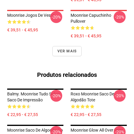
Moonrise Jogos De Vestir
Moonrise Capuchinho
-20%
-20%
Pullover
€ 39,51 - € 45,95
€ 39,51 - € 45,95
VER MAIS
Produtos relacionados
Balmy. Moonrise Tudo Sobre
Roxo Moonrise Saco De
-20%
-20%
Saco De Impressão
Algodão Tote
€ 22,95 - € 27,55
€ 22,95 - € 27,55
Moonrise Saco De Algodão Do
Moonrise Glow All Over Print
-20%
-20%