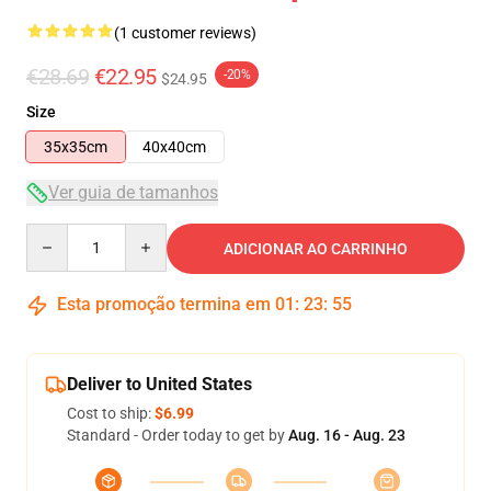
(1 customer reviews)
€28.69
€22.95
-20%
$24.95
Size
35x35cm
40x40cm
Ver guia de tamanhos
Quantity
ADICIONAR AO CARRINHO
Esta promoção termina em
01
:
23
:
54
Deliver to United States
Cost to ship:
$6.99
Standard - Order today to get by
Aug. 16 - Aug. 23