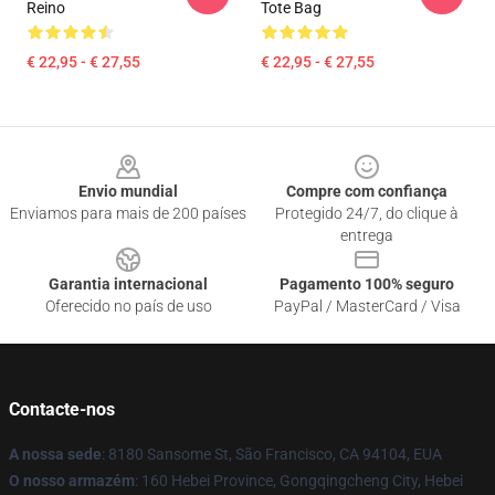
Reino
Tote Bag
€ 22,95 - € 27,55
€ 22,95 - € 27,55
Footer
Envio mundial
Compre com confiança
Enviamos para mais de 200 países
Protegido 24/7, do clique à
entrega
Garantia internacional
Pagamento 100% seguro
Oferecido no país de uso
PayPal / MasterCard / Visa
Contacte-nos
A nossa sede
: 8180 Sansome St, São Francisco, CA 94104, EUA
O nosso armazém
: 160 Hebei Province, Gongqingcheng City, Hebei