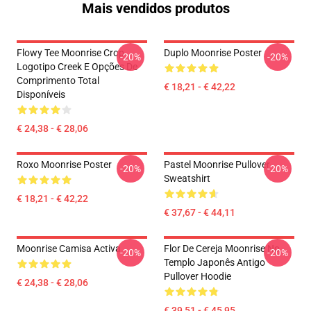
Mais vendidos produtos
Flowy Tee Moonrise Crop
Duplo Moonrise Poster
-20%
-20%
Logotipo Creek E Opções De
Comprimento Total
€ 18,21 - € 42,22
Disponíveis
€ 24,38 - € 28,06
Roxo Moonrise Poster
Pastel Moonrise Pullover
-20%
-20%
Sweatshirt
€ 18,21 - € 42,22
€ 37,67 - € 44,11
Moonrise Camisa Activa
Flor De Cereja Moonrise No
-20%
-20%
Templo Japonês Antigo
Pullover Hoodie
€ 24,38 - € 28,06
€ 39,51 - € 45,95