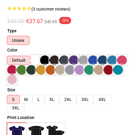
(3 customer reviews)
€47.09
€37.67
-20%
$40.95
Type
Unisex
Color
Default
Size
S
M
L
XL
2XL
3XL
4XL
5XL
Print Location