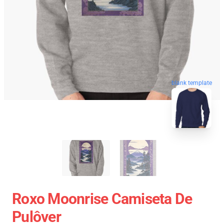
blank template
Roxo Moonrise Camiseta De
Pulôver