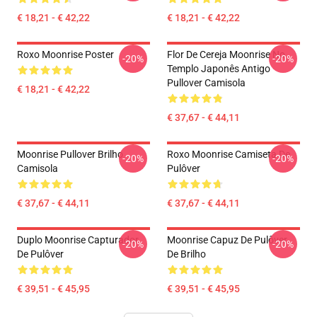
€ 18,21 - € 42,22
€ 18,21 - € 42,22
Roxo Moonrise Poster
Flor De Cereja Moonrise No
-20%
-20%
Templo Japonês Antigo
Pullover Camisola
€ 18,21 - € 42,22
€ 37,67 - € 44,11
Moonrise Pullover Brilho
Roxo Moonrise Camiseta De
-20%
-20%
Camisola
Pulôver
€ 37,67 - € 44,11
€ 37,67 - € 44,11
Duplo Moonrise Capturador
Moonrise Capuz De Pulôver
-20%
-20%
De Pulôver
De Brilho
€ 39,51 - € 45,95
€ 39,51 - € 45,95