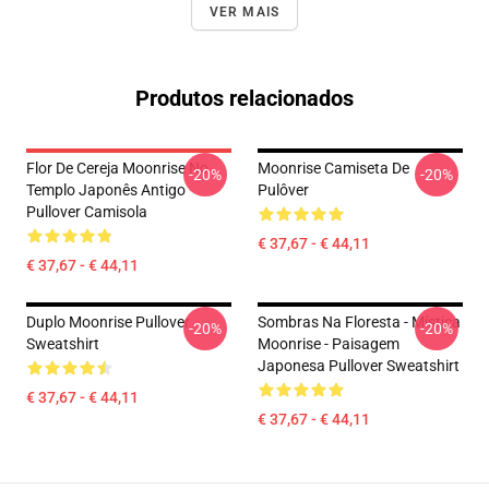
VER MAIS
Produtos relacionados
Flor De Cereja Moonrise No
Moonrise Camiseta De
-20%
-20%
Templo Japonês Antigo
Pulôver
Pullover Camisola
€ 37,67 - € 44,11
€ 37,67 - € 44,11
Duplo Moonrise Pullover
Sombras Na Floresta - Mística
-20%
-20%
Sweatshirt
Moonrise - Paisagem
Japonesa Pullover Sweatshirt
€ 37,67 - € 44,11
€ 37,67 - € 44,11