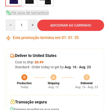
Ver guia de tamanhos
Quantity
ADICIONAR AO CARRINHO
Esta promoção termina em
01
:
01
:
54
Deliver to United States
Cost to ship:
$6.99
Standard - Order today to get by
Aug. 16 - Aug. 23
Production
Shipping
Delivered
Today
Aug. 12
Aug. 16 - Aug. 23
Transação segura
Entrega mundial na sua porta