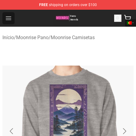
FREE
shipping on orders over $100
Moonrise Store - Official Moonrise Merchandise Shop
Open menu
Início
/
Moonrise Pano
/
Moonrise Camisetas