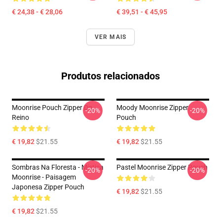
€ 24,38 - € 28,06
€ 39,51 - € 45,95
VER MAIS
Produtos relacionados
Moonrise Pouch Zipper Do
Moody Moonrise Zipper
-20%
-20%
Reino
Pouch
€ 19,82
$21.55
€ 19,82
$21.55
Sombras Na Floresta - Mística
Pastel Moonrise Zipper Pouch
-20%
-20%
Moonrise - Paisagem
Japonesa Zipper Pouch
€ 19,82
$21.55
€ 19,82
$21.55