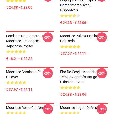
Logotipo Creek E Opções De
Comprimento Total
€ 24,38 - € 28,06
Disponíveis
€ 24,38 - € 28,06
Sombras Na Floresta - Mística
Moonrise Pullover Brilho
-20%
-20%
Moonrise - Paisagem
Camisola
Japonesa Poster
€ 37,67 - € 44,11
€ 18,21 - € 42,22
Moonrise Camiseta De
Flor De Cereja Moonrise No
-20%
-20%
Pulôver
Templo Japonês Antigo
Clássico T-Shirt
€ 37,67 - € 44,11
€ 24,38 - € 28,06
Moonrise Reino Chiffon Topo
Moonrise Jogos De Vestir
-20%
-20%