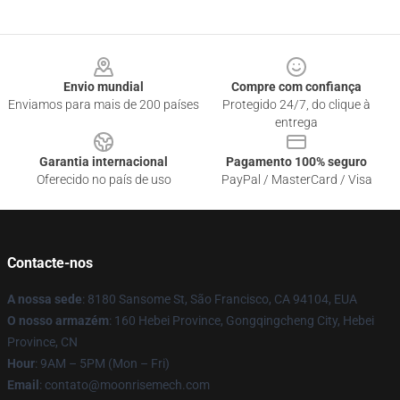
Footer
Envio mundial
Compre com confiança
Enviamos para mais de 200 países
Protegido 24/7, do clique à
entrega
Garantia internacional
Pagamento 100% seguro
Oferecido no país de uso
PayPal / MasterCard / Visa
Contacte-nos
A nossa sede
: 8180 Sansome St, São Francisco, CA 94104, EUA
O nosso armazém
: 160 Hebei Province, Gongqingcheng City, Hebei
Province, CN
Hour
: 9AM – 5PM (Mon – Fri)
Email
: contato@moonrisemech.com