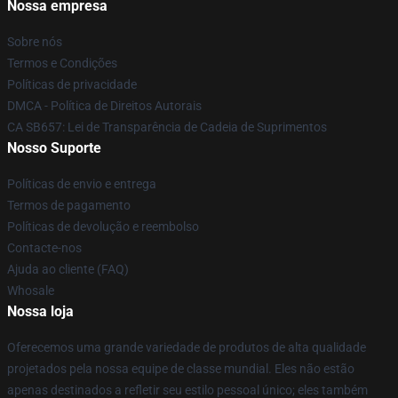
Nossa empresa
Sobre nós
Termos e Condições
Políticas de privacidade
DMCA - Política de Direitos Autorais
CA SB657: Lei de Transparência de Cadeia de Suprimentos
Nosso Suporte
Políticas de envio e entrega
Termos de pagamento
Políticas de devolução e reembolso
Contacte-nos
Ajuda ao cliente (FAQ)
Whosale
Nossa loja
Oferecemos uma grande variedade de produtos de alta qualidade
projetados pela nossa equipe de classe mundial. Eles não estão
apenas destinados a refletir seu estilo pessoal único; eles também