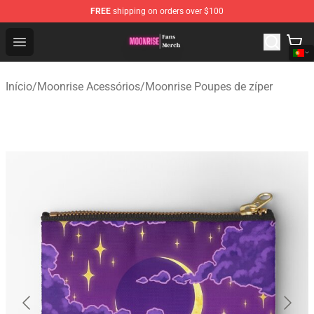
FREE
shipping on orders over $100
Moonrise Store - Official Moonrise Merchandise Shop
Open menu
Início
/
Moonrise Acessórios
/
Moonrise Poupes de zíper