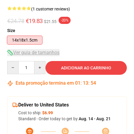
(1 customer reviews)
€24.78
€19.83
-20%
$21.55
Size
14x18x1.5cm
Ver guia de tamanhos
Quantity
ADICIONAR AO CARRINHO
Esta promoção termina em
01
:
13
:
53
Deliver to United States
Cost to ship:
$6.99
Standard - Order today to get by
Aug. 14 - Aug. 21