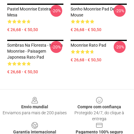
Pastel Moonrise Esteira De
Sonho Moonrise Pad De
-20%
-20%
Mesa
Mouse
€ 26,68 - € 50,50
€ 26,68 - € 50,50
Sombras Na Floresta - Mística
Moonrise Rato Pad
-20%
-20%
Moonrise - Paisagem
Japonesa Rato Pad
€ 26,68 - € 50,50
€ 26,68 - € 50,50
Footer
Envio mundial
Compre com confiança
Enviamos para mais de 200 países
Protegido 24/7, do clique à
entrega
Garantia internacional
Pagamento 100% seguro