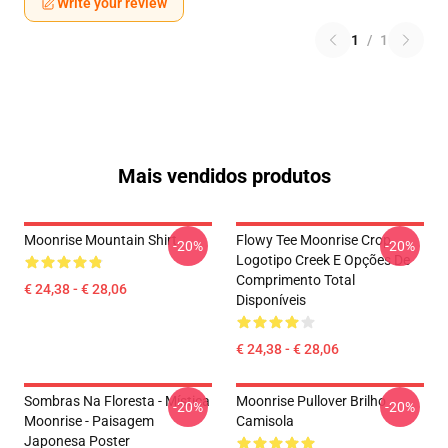
Write your review
1
/
1
Mais vendidos produtos
Moonrise Mountain Shirt
Flowy Tee Moonrise Crop
-20%
-20%
Logotipo Creek E Opções De
Comprimento Total
€ 24,38 - € 28,06
Disponíveis
€ 24,38 - € 28,06
Sombras Na Floresta - Mística
Moonrise Pullover Brilho
-20%
-20%
Moonrise - Paisagem
Camisola
Japonesa Poster