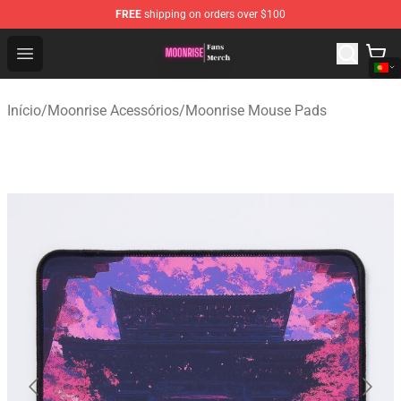
FREE
shipping on orders over $100
Moonrise Store - Official Moonrise Merchandise Shop
Open menu
Início
/
Moonrise Acessórios
/
Moonrise Mouse Pads