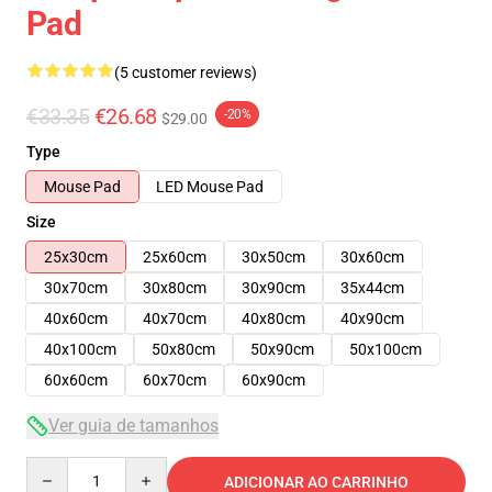
Pad
(5 customer reviews)
€33.35
€26.68
-20%
$29.00
Type
Mouse Pad
LED Mouse Pad
Size
25x30cm
25x60cm
30x50cm
30x60cm
30x70cm
30x80cm
30x90cm
35x44cm
40x60cm
40x70cm
40x80cm
40x90cm
40x100cm
50x80cm
50x90cm
50x100cm
60x60cm
60x70cm
60x90cm
Ver guia de tamanhos
Quantity
ADICIONAR AO CARRINHO