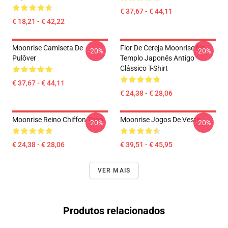
€ 37,67 - € 44,11
€ 18,21 - € 42,22
Moonrise Camiseta De
Flor De Cereja Moonrise No
-20%
-20%
Pulôver
Templo Japonês Antigo
Clássico T-Shirt
€ 37,67 - € 44,11
€ 24,38 - € 28,06
Moonrise Reino Chiffon Topo
Moonrise Jogos De Vestir
-20%
-20%
€ 24,38 - € 28,06
€ 39,51 - € 45,95
VER MAIS
Produtos relacionados