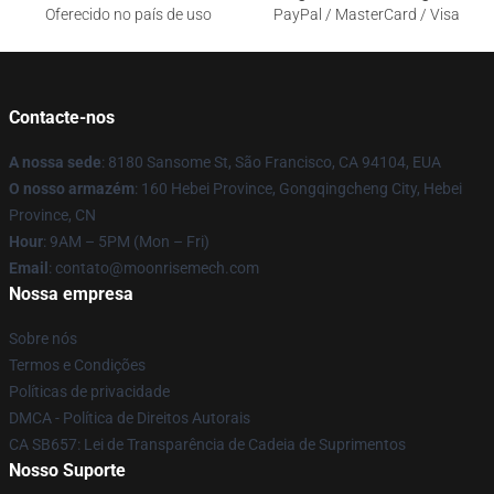
Oferecido no país de uso
PayPal / MasterCard / Visa
Contacte-nos
A nossa sede
: 8180 Sansome St, São Francisco, CA 94104, EUA
O nosso armazém
: 160 Hebei Province, Gongqingcheng City, Hebei
Province, CN
Hour
: 9AM – 5PM (Mon – Fri)
Email
: contato@moonrisemech.com
Nossa empresa
Sobre nós
Termos e Condições
Políticas de privacidade
DMCA - Política de Direitos Autorais
CA SB657: Lei de Transparência de Cadeia de Suprimentos
Nosso Suporte