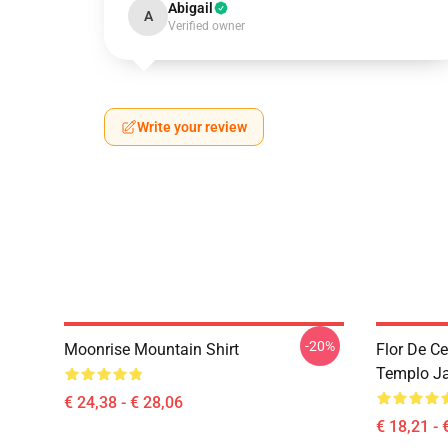
Abigail
A
Verified owner
Write your review
-20%
Moonrise Mountain Shirt
Flor De C
Templo Ja
€ 24,38 - € 28,06
€ 18,21 - 