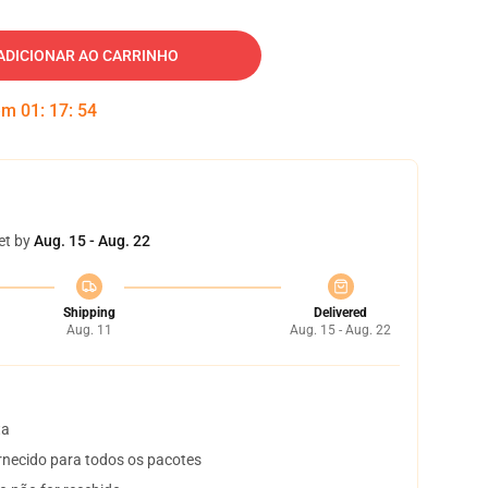
ADICIONAR AO CARRINHO
 em
01
:
17
:
53
et by
Aug. 15 - Aug. 22
Shipping
Delivered
Aug. 11
Aug. 15 - Aug. 22
ta
necido para todos os pacotes