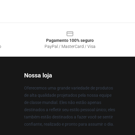
Pagamento 100% seguro
o
PayPal / MasterCard / Visa
Nossa loja
Oferecemos uma grande variedade de produtos
de alta qualidade projetados pela nossa equipe
de classe mundial. Eles não estão apenas
destinados a refletir seu estilo pessoal único; eles
também estão destinados a fazer você se sentir
confiante, realizado e pronto para assumir o dia.