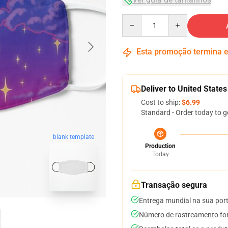
Quantity
Esta promoção termina
Deliver to United States
Cost to ship:
$6.99
Standard - Order today to g
blank template
Production
Today
Transação segura
Entrega mundial na sua por
Número de rastreamento for