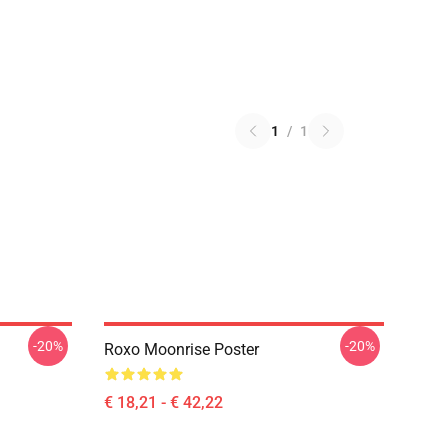
1
/
1
-20%
-20%
Roxo Moonrise Poster
€ 18,21 - € 42,22