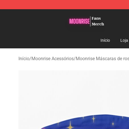
Moonrise Store - Official Moonrise Merchandise Shop
Início
Loja
Início
/
Moonrise Acessórios
/
Moonrise Máscaras de ro