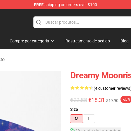
FREE
shipping on orders over $100
Compre por categoria
Rastreamento de pedido
Blog
sto
Dreamy Moonris
(4 customer reviews
€22.88
€18.31
-20%
$19.90
Size
M
L
Ver guia de tamanhos