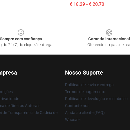
€ 18,29 - € 20,70
Compre com confiança
Garantia internacional
gido 24/7, do clique à entrega
Oferecido no país de us
mpresa
Nosso Suporte
Políticas de envio e entrega
ndições
Termos de pagamento
privacidade
Políticas de devolução e reembolso
ca de Direitos Autorais
Contacte-nos
i de Transparência de Cadeia de
Ajuda ao cliente (FAQ)
Whosale