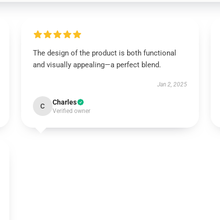
The design of the product is both functional
and visually appealing—a perfect blend.
Jan 2, 2025
Charles
C
Verified owner