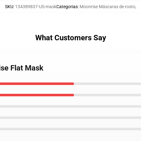
SKU
:
134389837-US-mask
Categorias
:
Moonrise Máscaras de rosto
,
What Customers Say
se Flat Mask