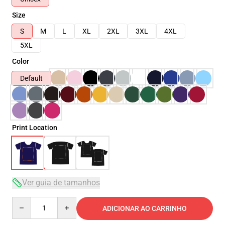
Size
S
M
L
XL
2XL
3XL
4XL
5XL
Color
Default
Print Location
Ver guia de tamanhos
Quantity
ADICIONAR AO CARRINHO