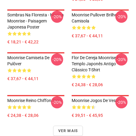
Sombras Na Floresta - Mística
Moonrise Pullover Brilho
-20%
-20%
Moonrise - Paisagem
Camisola
Japonesa Poster
€ 37,67 - € 44,11
€ 18,21 - € 42,22
Moonrise Camiseta De
Flor De Cereja Moonrise No
-20%
-20%
Pulôver
Templo Japonês Antigo
Clássico T-Shirt
€ 37,67 - € 44,11
€ 24,38 - € 28,06
Moonrise Reino Chiffon Topo
Moonrise Jogos De Vestir
-20%
-20%
€ 24,38 - € 28,06
€ 39,51 - € 45,95
VER MAIS