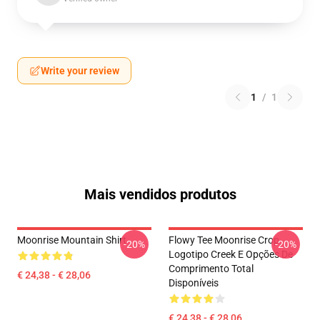
Write your review
1
/
1
Mais vendidos produtos
Moonrise Mountain Shirt
Flowy Tee Moonrise Crop
-20%
-20%
Logotipo Creek E Opções De
Comprimento Total
€ 24,38 - € 28,06
Disponíveis
€ 24,38 - € 28,06