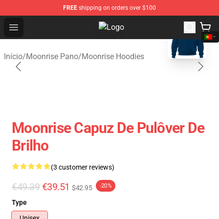
FREE
shipping on orders over $100
blank template
Open menu
Moonrise Store - Official Moonris
Início
/
Moonrise Pano
/
Moonrise Hoodies
Moonrise Capuz De Pulôver De
Brilho
(3 customer reviews)
€49.39
€39.51
-20%
$42.95
Type
Unisex