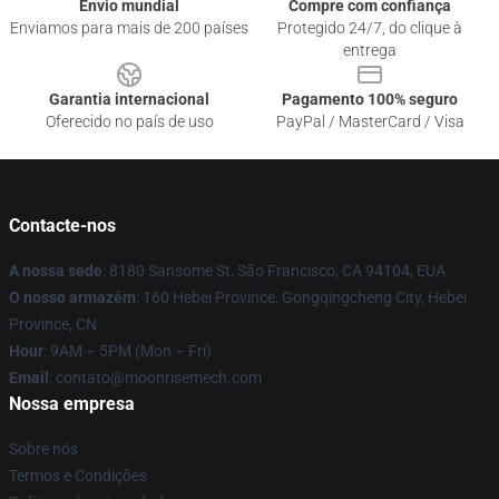
Envio mundial
Compre com confiança
Enviamos para mais de 200 países
Protegido 24/7, do clique à
entrega
Garantia internacional
Pagamento 100% seguro
Oferecido no país de uso
PayPal / MasterCard / Visa
Contacte-nos
A nossa sede
: 8180 Sansome St, São Francisco, CA 94104, EUA
O nosso armazém
: 160 Hebei Province, Gongqingcheng City, Hebei
Province, CN
Hour
: 9AM – 5PM (Mon – Fri)
Email
: contato@moonrisemech.com
Nossa empresa
Sobre nós
Termos e Condições