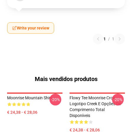
Write your review
1
/
1
Mais vendidos produtos
Moonrise Mountain Shirt
Flowy Tee Moonrise Crop
-20%
-20%
Logotipo Creek E Opções De
Comprimento Total
€ 24,38 - € 28,06
Disponíveis
€ 24,38 - € 28,06