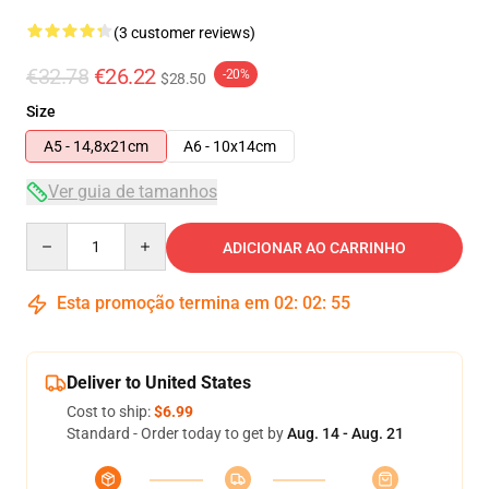
(3 customer reviews)
€32.78
€26.22
-20%
$28.50
Size
A5 - 14,8x21cm
A6 - 10x14cm
Ver guia de tamanhos
Quantity
ADICIONAR AO CARRINHO
Esta promoção termina em
02
:
02
:
54
Deliver to United States
Cost to ship:
$6.99
Standard - Order today to get by
Aug. 14 - Aug. 21