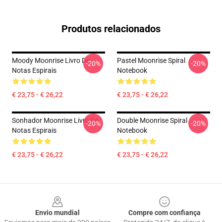
Produtos relacionados
Moody Moonrise Livro De
Pastel Moonrise Spiral
-20%
-20%
Notas Espirais
Notebook
€ 23,75 - € 26,22
€ 23,75 - € 26,22
Sonhador Moonrise Livro De
Double Moonrise Spiral
-20%
-20%
Notas Espirais
Notebook
€ 23,75 - € 26,22
€ 23,75 - € 26,22
Footer
Envio mundial
Compre com confiança