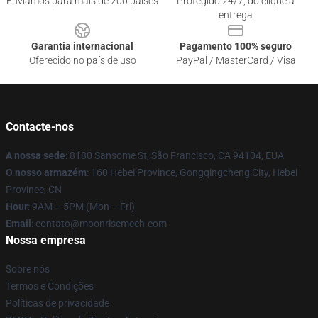
Enviamos para mais de 200 países
Protegido 24/7, do clique à
entrega
Garantia internacional
Pagamento 100% seguro
Oferecido no país de uso
PayPal / MasterCard / Visa
Contacte-nos
A nossa sede
: 8180 Sansome St, São Francisco, CA 94104, EUA
O nosso armazém
: 160 Hebei Province, Gongqingcheng City, Hebei
Province, CN
Hour
: 9AM – 5PM (Mon – Fri)
Email
: contato@moonrisemech.com
Nossa empresa
Sobre nós
Termos e Condições
Políticas de privacidade