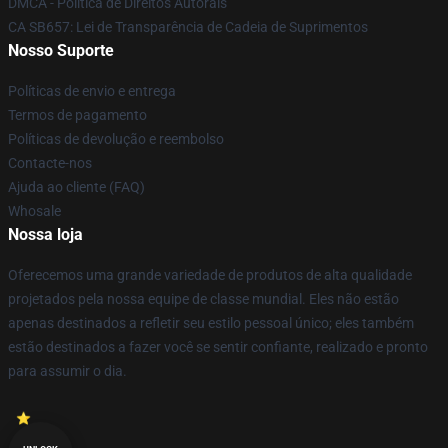
DMCA - Política de Direitos Autorais
CA SB657: Lei de Transparência de Cadeia de Suprimentos
Nosso Suporte
Políticas de envio e entrega
Termos de pagamento
Políticas de devolução e reembolso
Contacte-nos
Ajuda ao cliente (FAQ)
Whosale
Nossa loja
Oferecemos uma grande variedade de produtos de alta qualidade
projetados pela nossa equipe de classe mundial. Eles não estão
apenas destinados a refletir seu estilo pessoal único; eles também
estão destinados a fazer você se sentir confiante, realizado e pronto
para assumir o dia.