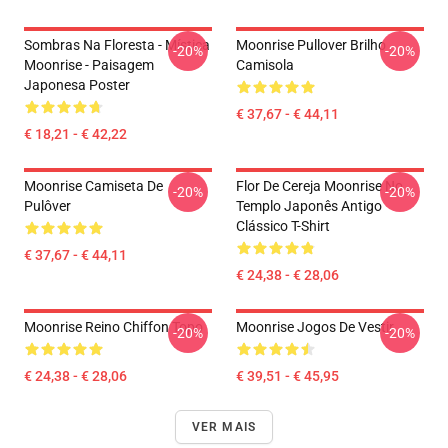
Sombras Na Floresta - Mística
Moonrise Pullover Brilho
-20%
-20%
Moonrise - Paisagem
Camisola
Japonesa Poster
€ 37,67 - € 44,11
€ 18,21 - € 42,22
Moonrise Camiseta De
Flor De Cereja Moonrise No
-20%
-20%
Pulôver
Templo Japonês Antigo
Clássico T-Shirt
€ 37,67 - € 44,11
€ 24,38 - € 28,06
Moonrise Reino Chiffon Topo
Moonrise Jogos De Vestir
-20%
-20%
€ 24,38 - € 28,06
€ 39,51 - € 45,95
VER MAIS