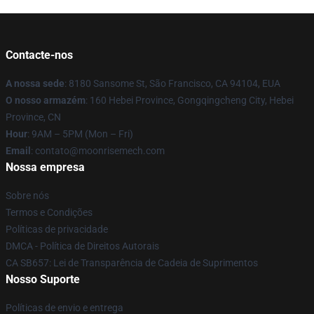
Contacte-nos
A nossa sede
: 8180 Sansome St, São Francisco, CA 94104, EUA
O nosso armazém
: 160 Hebei Province, Gongqingcheng City, Hebei
Province, CN
Hour
: 9AM – 5PM (Mon – Fri)
Email
: contato@moonrisemech.com
Nossa empresa
Sobre nós
Termos e Condições
Políticas de privacidade
DMCA - Política de Direitos Autorais
CA SB657: Lei de Transparência de Cadeia de Suprimentos
Nosso Suporte
Políticas de envio e entrega