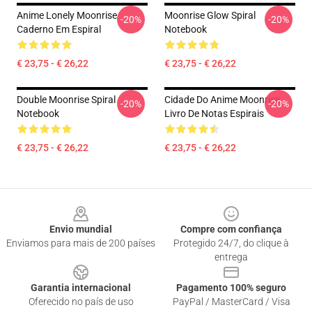
Anime Lonely Moonrise
Moonrise Glow Spiral
-20%
-20%
Caderno Em Espiral
Notebook
€ 23,75 - € 26,22
€ 23,75 - € 26,22
Double Moonrise Spiral
Cidade Do Anime Moonrise
-20%
-20%
Notebook
Livro De Notas Espirais
€ 23,75 - € 26,22
€ 23,75 - € 26,22
Footer
Envio mundial
Compre com confiança
Enviamos para mais de 200 países
Protegido 24/7, do clique à
entrega
Garantia internacional
Pagamento 100% seguro
Oferecido no país de uso
PayPal / MasterCard / Visa