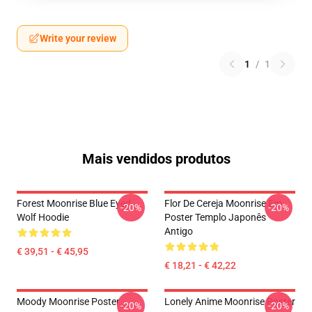
Write your review
1
/
1
Mais vendidos produtos
Forest Moonrise Blue Eyed
Flor De Cereja Moonrise Em
-20%
-20%
Wolf Hoodie
Poster Templo Japonês
Antigo
€ 39,51 - € 45,95
€ 18,21 - € 42,22
Moody Moonrise Poster
Lonely Anime Moonrise Poster
-20%
-20%