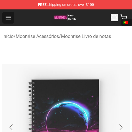
FREE
shipping on orders over $100
Moonrise Store - Official Moonrise Merchandise Shop
Open menu
Início
/
Moonrise Acessórios
/
Moonrise Livro de notas