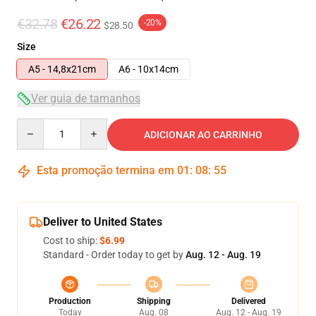
€32.78
€26.22
-20%
$28.50
Size
A5 - 14,8x21cm
A6 - 10x14cm
Ver guia de tamanhos
Quantity
ADICIONAR AO CARRINHO
Esta promoção termina em
01
:
08
:
54
Deliver to United States
Cost to ship:
$6.99
Standard - Order today to get by
Aug. 12 - Aug. 19
Production
Shipping
Delivered
Today
Aug. 08
Aug. 12 - Aug. 19