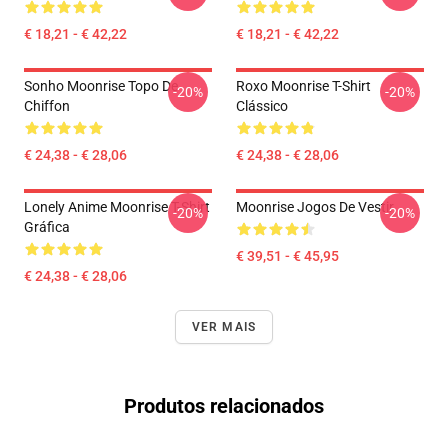
€ 18,21 - € 42,22
€ 18,21 - € 42,22
Sonho Moonrise Topo De
Roxo Moonrise T-Shirt
-20%
-20%
Chiffon
Clássico
€ 24,38 - € 28,06
€ 24,38 - € 28,06
Lonely Anime Moonrise T-Shirt
Moonrise Jogos De Vestir
-20%
-20%
Gráfica
€ 39,51 - € 45,95
€ 24,38 - € 28,06
VER MAIS
Produtos relacionados