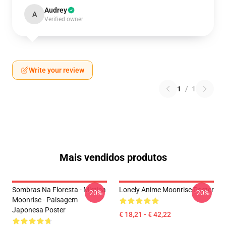
Audrey
A
Verified owner
Write your review
1
/
1
Mais vendidos produtos
Sombras Na Floresta - Mística
Lonely Anime Moonrise Poster
-20%
-20%
Moonrise - Paisagem
Japonesa Poster
€ 18,21 - € 42,22