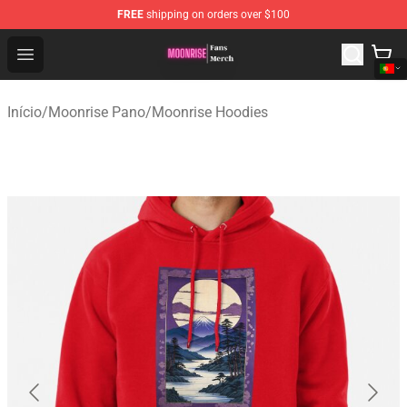
FREE
shipping on orders over $100
Moonrise Store - Official Moonrise Merchandise Shop
Open menu
Início
/
Moonrise Pano
/
Moonrise Hoodies