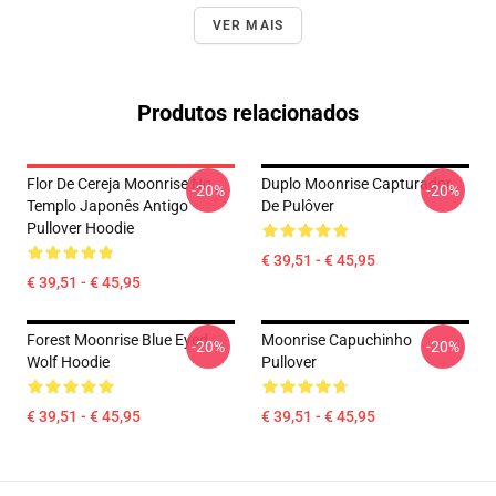
VER MAIS
Produtos relacionados
Flor De Cereja Moonrise No
Duplo Moonrise Capturador
-20%
-20%
Templo Japonês Antigo
De Pulôver
Pullover Hoodie
€ 39,51 - € 45,95
€ 39,51 - € 45,95
Forest Moonrise Blue Eyed
Moonrise Capuchinho
-20%
-20%
Wolf Hoodie
Pullover
€ 39,51 - € 45,95
€ 39,51 - € 45,95
Footer