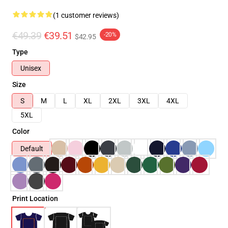
(1 customer reviews)
€49.39
€39.51
-20%
$42.95
Type
Unisex
Size
S
M
L
XL
2XL
3XL
4XL
5XL
Color
Default
Print Location