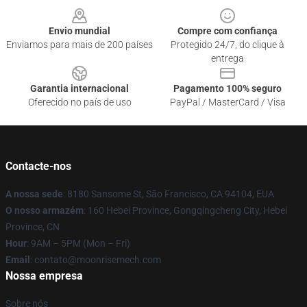
Envio mundial
Compre com confiança
Enviamos para mais de 200 países
Protegido 24/7, do clique à
entrega
Garantia internacional
Pagamento 100% seguro
Oferecido no país de uso
PayPal / MasterCard / Visa
Contacte-nos
A nossa sede
: 8180 Sansome St, São Francisco, CA 94104, EUA
O nosso armazém
: 160 Hebei Province, Gongqingcheng City, Hebei
Province, CN
Hour
: 9AM – 5PM (Mon – Fri)
Email
: contato@moonrisemech.com
Nossa empresa
Sobre nós