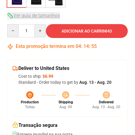
Ver guia de tamanhos
Quantity
ADICIONAR AO CARRINHO
Esta promoção termina em
04
:
14
:
54
Deliver to United States
Cost to ship:
$6.99
Standard - Order today to get by
Aug. 13 - Aug. 20
Production
Shipping
Delivered
Today
Aug. 09
Aug. 13 - Aug. 20
Transação segura
Entrega mundial na sua porta