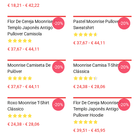
€ 18,21 - € 42,22
Flor De Cereja Moonrise No
Pastel Moonrise Pullover
-20%
-20%
Templo Japonês Antigo
Sweatshirt
Pullover Camisola
€ 37,67 - € 44,11
€ 37,67 - € 44,11
Moonrise Camiseta De
Moonrise Camisa T-Shirt
-20%
-20%
Pulôver
Clássica
€ 37,67 - € 44,11
€ 24,38 - € 28,06
Roxo Moonrise T-Shirt
Flor De Cereja Moonrise No
-20%
-20%
Clássico
Templo Japonês Antigo
Pullover Hoodie
€ 24,38 - € 28,06
€ 39,51 - € 45,95