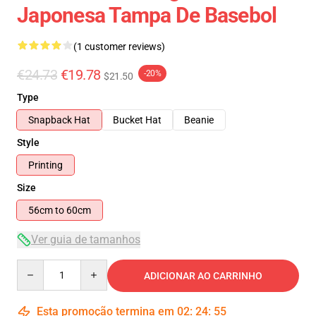
Japonesa Tampa De Basebol
(1 customer reviews)
€24.73
€19.78
-20%
$21.50
Type
Snapback Hat
Bucket Hat
Beanie
Style
Printing
Size
56cm to 60cm
Ver guia de tamanhos
Quantity
ADICIONAR AO CARRINHO
Esta promoção termina em
02
:
24
:
54