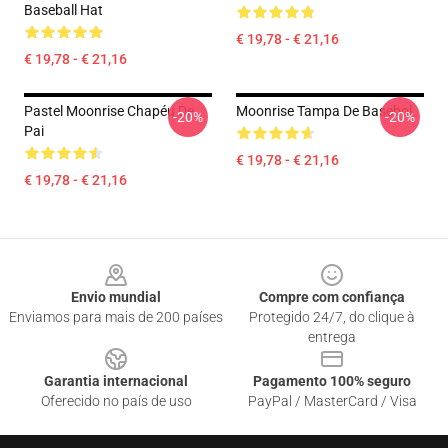
Baseball Hat
€ 19,78 - € 21,16
€ 19,78 - € 21,16
Pastel Moonrise Chapéu De
Moonrise Tampa De Basebol
-20%
-20%
Pai
€ 19,78 - € 21,16
€ 19,78 - € 21,16
Footer
Envio mundial
Compre com confiança
Enviamos para mais de 200 países
Protegido 24/7, do clique à
entrega
Garantia internacional
Pagamento 100% seguro
Oferecido no país de uso
PayPal / MasterCard / Visa