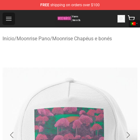
FREE
shipping on orders over $100
Moonrise Store - Official Moonrise Merchandise Shop
Open menu
Início
/
Moonrise Pano
/
Moonrise Chapéus e bonés