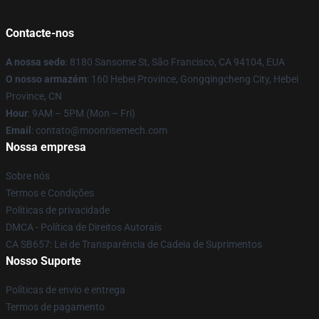
Contacte-nos
A nossa sede
: 8180 Sansome St, São Francisco, CA 94104, EUA
O nosso armazém
: 160 Hebei Province, Gongqingcheng City, Hebei
Province, CN
Hour
: 9AM – 5PM (Mon – Fri)
Email
: contato@moonrisemech.com
Nossa empresa
Sobre nós
Termos e Condições
Políticas de privacidade
DMCA - Política de Direitos Autorais
CA SB657: Lei de Transparência de Cadeia de Suprimentos
Nosso Suporte
Políticas de envio e entrega
Termos de pagamento