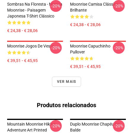
Sombras Na Floresta - Mística
Moonrise Camisa Clássica
-20%
-20%
Moonrise - Paisagem
Brilhante
Japonesa T-Shirt Clássico
€ 24,38 - € 28,06
€ 24,38 - € 28,06
Moonrise Jogos De Vestir
Moonrise Capuchinho
-20%
-20%
Pullover
€ 39,51 - € 45,95
€ 39,51 - € 45,95
VER MAIS
Produtos relacionados
Mountain Moonrise Hiking
Duplo Moonrise Chapéu De
-20%
-20%
Adventure Art Printed
Balde