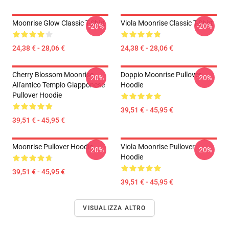
Moonrise Glow Classic T-Shirt
Viola Moonrise Classic T-Shirt
-20%
-20%
24,38 € - 28,06 €
24,38 € - 28,06 €
Cherry Blossom Moonrise
Doppio Moonrise Pullover
-20%
-20%
All'antico Tempio Giapponese
Hoodie
Pullover Hoodie
39,51 € - 45,95 €
39,51 € - 45,95 €
Moonrise Pullover Hoodie
Viola Moonrise Pullover
-20%
-20%
Hoodie
39,51 € - 45,95 €
39,51 € - 45,95 €
VISUALIZZA ALTRO