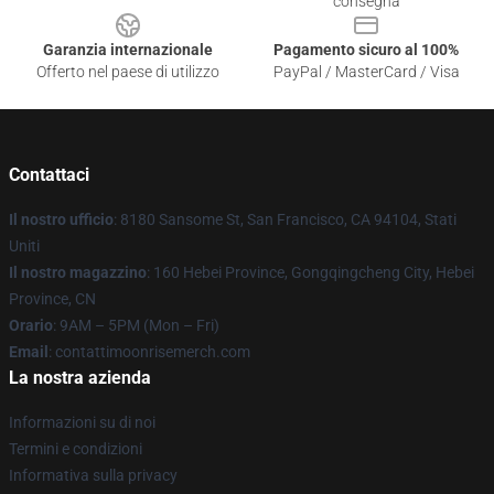
consegna
Garanzia internazionale
Pagamento sicuro al 100%
Offerto nel paese di utilizzo
PayPal / MasterCard / Visa
Contattaci
Il nostro ufficio
: 8180 Sansome St, San Francisco, CA 94104, Stati
Uniti
Il nostro magazzino
: 160 Hebei Province, Gongqingcheng City, Hebei
Province, CN
Orario
: 9AM – 5PM (Mon – Fri)
Email
: contattimoonrisemerch.com
La nostra azienda
Informazioni su di noi
Termini e condizioni
Informativa sulla privacy