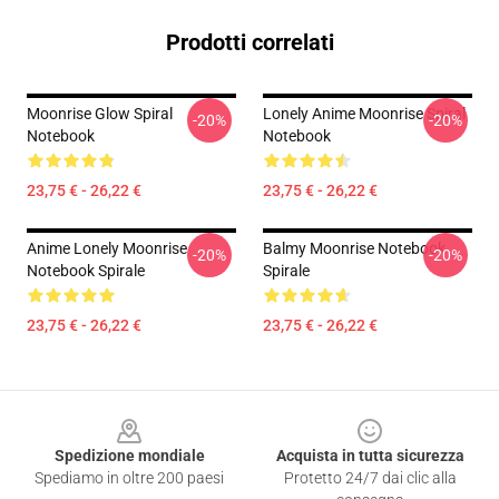
Prodotti correlati
Moonrise Glow Spiral
Lonely Anime Moonrise Spiral
-20%
-20%
Notebook
Notebook
23,75 € - 26,22 €
23,75 € - 26,22 €
Anime Lonely Moonrise
Balmy Moonrise Notebook
-20%
-20%
Notebook Spirale
Spirale
23,75 € - 26,22 €
23,75 € - 26,22 €
Footer
Spedizione mondiale
Acquista in tutta sicurezza
Spediamo in oltre 200 paesi
Protetto 24/7 dai clic alla