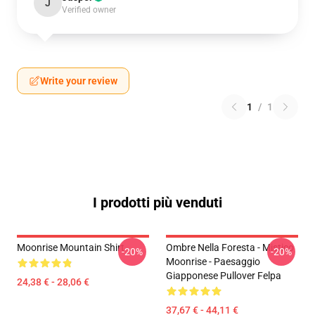
J
Verified owner
Write your review
1
/
1
I prodotti più venduti
Moonrise Mountain Shirt
Ombre Nella Foresta - Mistico
-20%
-20%
Moonrise - Paesaggio
Giapponese Pullover Felpa
24,38 € - 28,06 €
37,67 € - 44,11 €