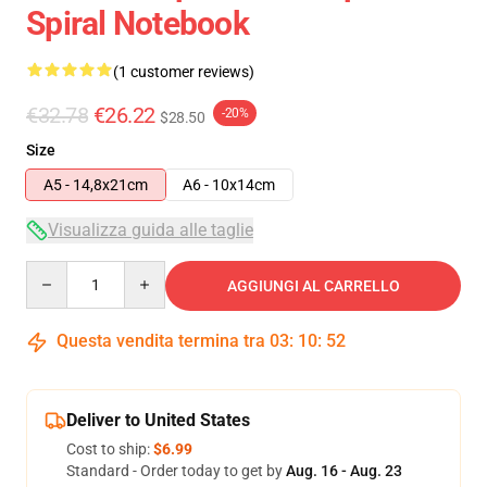
Spiral Notebook
(1 customer reviews)
€32.78
€26.22
-20%
$28.50
Size
A5 - 14,8x21cm
A6 - 10x14cm
Visualizza guida alle taglie
Quantity
AGGIUNGI AL CARRELLO
Questa vendita termina tra
03
:
10
:
52
Deliver to United States
Cost to ship:
$6.99
Standard - Order today to get by
Aug. 16 - Aug. 23