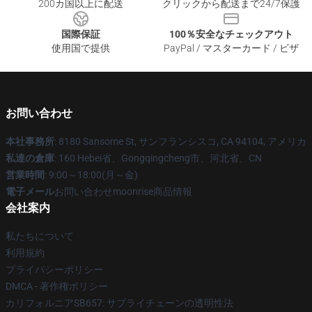
200カ国以上に配送
クリックから配送まで24/7保護
国際保証
100％安全なチェックアウト
使用国で提供
PayPal / マスターカード / ビザ
お問い合わせ
本社事務所
: 8180 Sansome St, サンフランシスコ, CA 94104, アメリカ
私達の倉庫
: 160 Hebei省、Gongqingcheng市、河北省、CN
営業時間
: 9:00～18:00(月～金)
電子メール
お問い合わせmoonrise商品情報
会社案内
私たちについて
利用規約
プライバシーポリシー
DMCA - 著作権ポリシー
カリフォルニアSB657: サプライチェーンの透明性法