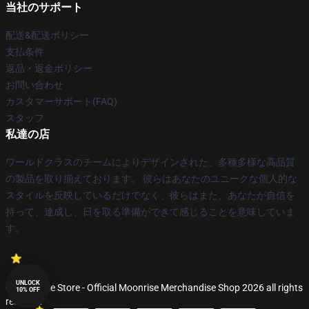
当社のサポート
配送&配送ポリシー
支払条件
返品・返金ポリシー
お問い合わせ
カスタマーサポート(FAQ)
スタッフ
私達の店
ワールドクラスのチームによりデザインされた、多種多様な高品質
の製品を取り揃えております。 彼らはあなたのユニークな個人的な
スタイルを反映しているだけでなく、彼らはまた、あなたが自信を
持って、達成し、日を取る準備ができて感じることを意味していま
す。
UNLOCK
© Moonrise Store - Official Moonrise Merchandise Shop 2026 all rights
10% OFF
reserved