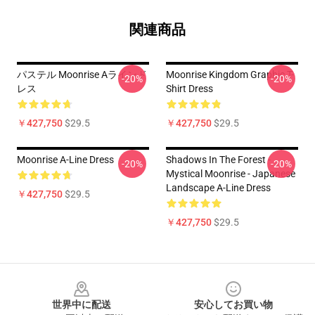
関連商品
パステル Moonrise Aラインド
Moonrise Kingdom Graphic T-
-20%
-20%
レス
Shirt Dress
￥427,750
$29.5
￥427,750
$29.5
Moonrise A-Line Dress
Shadows In The Forest -
-20%
-20%
Mystical Moonrise - Japanese
Landscape A-Line Dress
￥427,750
$29.5
￥427,750
$29.5
Footer
世界中に配送
安心してお買い物