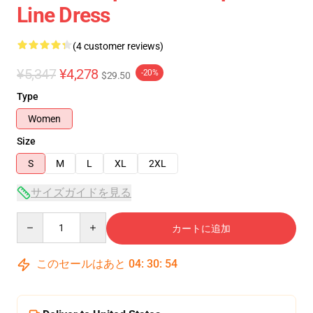
Line Dress
(4 customer reviews)
¥5,347
¥4,278
-20%
$29.50
Type
Women
Size
S
M
L
XL
2XL
サイズガイドを見る
Quantity
カートに追加
このセールはあと
04
:
30
:
54