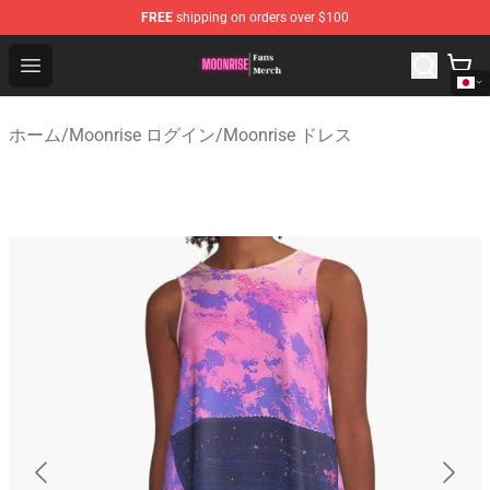
FREE
shipping on orders over $100
Moonrise Store - Official Moonrise Merchandise Shop
Open menu
ホーム
/
Moonrise ログイン
/
Moonrise ドレス