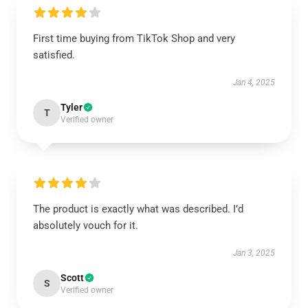
First time buying from TikTok Shop and very
satisfied.
Jan 4, 2025
Tyler
T
Verified owner
The product is exactly what was described. I’d
absolutely vouch for it.
Jan 3, 2025
Scott
S
Verified owner