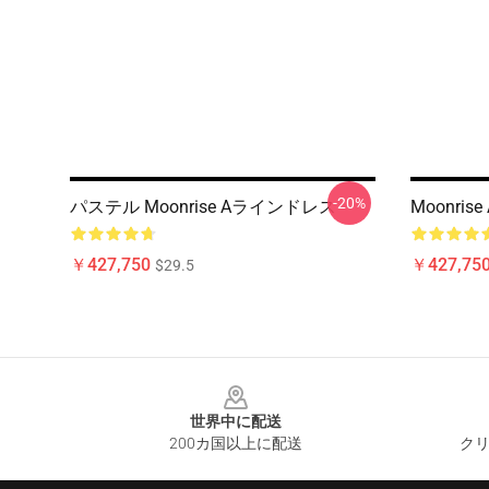
-20%
パステル Moonrise Aラインドレス
Moonrise 
￥427,750
￥427,75
$29.5
Footer
世界中に配送
200カ国以上に配送
クリ