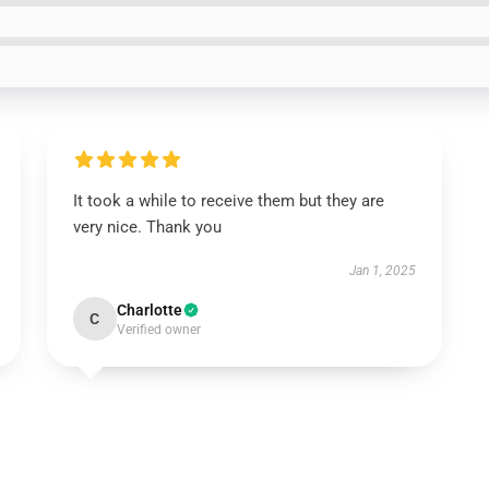
It took a while to receive them but they are
very nice. Thank you
Jan 1, 2025
Charlotte
C
Verified owner