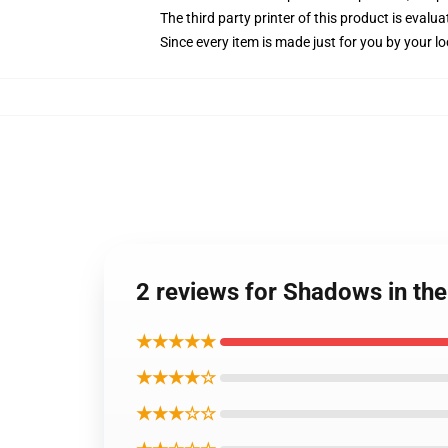
The third party printer of this product is eval
Since every item is made just for you by your loc
2 reviews for Shadows in th
★★★★★
★★★★☆
★★★☆☆