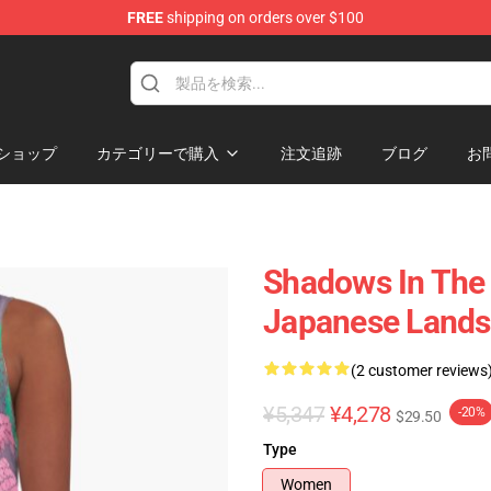
FREE
shipping on orders over $100
ショップ
カテゴリーで購入
注文追跡
ブログ
お
Shadows In The 
Japanese Lands
(2 customer reviews
¥5,347
¥4,278
-20%
$29.50
Type
Women