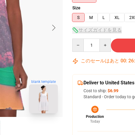
Size
S
M
L
XL
2X
サイズガイドを見る
Quantity
このセールはあと
00
:
26
blank template
Deliver to United States
Cost to ship:
$6.99
Standard - Order today to g
Production
Today