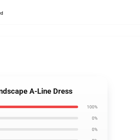
ed
andscape A-Line Dress
100%
0%
0%