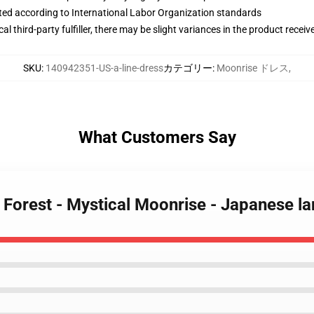
uated according to International Labor Organization standards
al third-party fulfiller, there may be slight variances in the product receiv
SKU
:
140942351-US-a-line-dress
カテゴリー
:
Moonrise ドレス
,
What Customers Say
e Forest - Mystical Moonrise - Japanese l