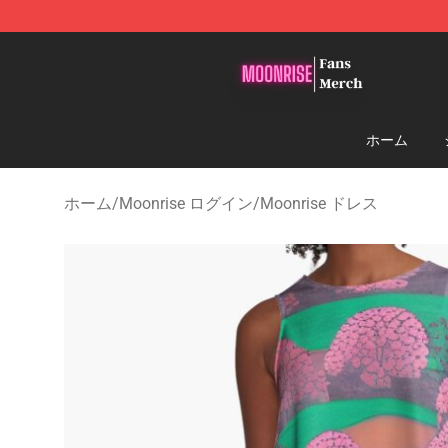
Moonrise Store - Official Moonrise Merchandise Shop
ホーム
ホーム
/
Moonrise ログイン
/
Moonrise ドレス