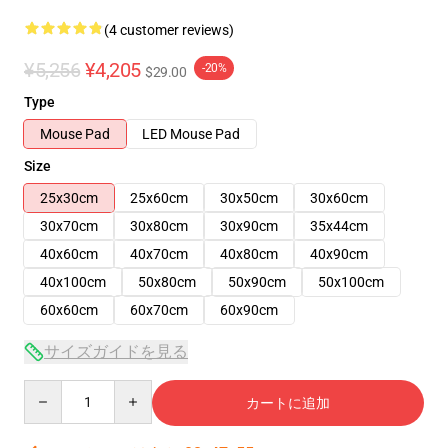
(4 customer reviews)
¥5,256
¥4,205
-20%
$29.00
Type
Mouse Pad
LED Mouse Pad
Size
25x30cm
25x60cm
30x50cm
30x60cm
30x70cm
30x80cm
30x90cm
35x44cm
40x60cm
40x70cm
40x80cm
40x90cm
40x100cm
50x80cm
50x90cm
50x100cm
60x60cm
60x70cm
60x90cm
サイズガイドを見る
Quantity
カートに追加