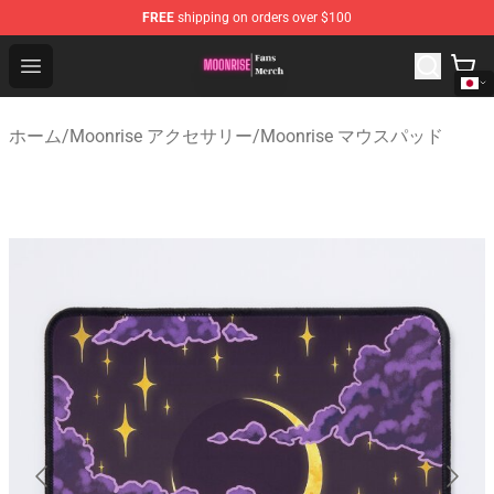
FREE
shipping on orders over $100
Moonrise Store - Official Moonrise Merchandise Shop
Open menu
ホーム
/
Moonrise アクセサリー
/
Moonrise マウスパッド