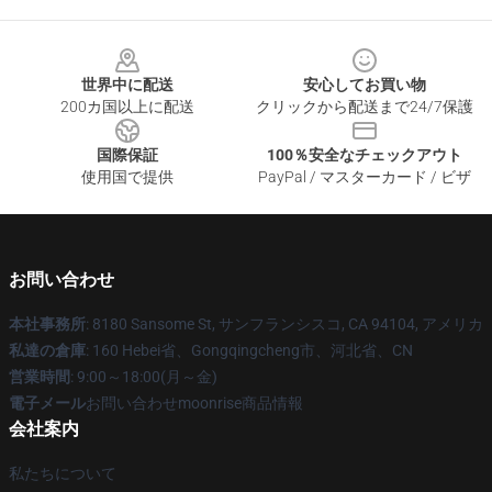
Footer
世界中に配送
安心してお買い物
200カ国以上に配送
クリックから配送まで24/7保護
国際保証
100％安全なチェックアウト
使用国で提供
PayPal / マスターカード / ビザ
お問い合わせ
本社事務所
: 8180 Sansome St, サンフランシスコ, CA 94104, アメリカ
私達の倉庫
: 160 Hebei省、Gongqingcheng市、河北省、CN
営業時間
: 9:00～18:00(月～金)
電子メール
お問い合わせmoonrise商品情報
会社案内
私たちについて