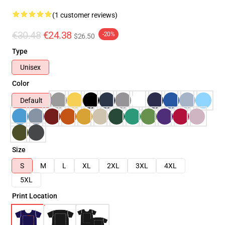
(1 customer reviews)
€30.48
€24.38
-20%
$26.50
Type
Unisex
Color
Default
Size
S
M
L
XL
2XL
3XL
4XL
5XL
Print Location