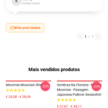
K
Verified owner
Write your review
1
/
1
Mais vendidos produtos
Moonrise Mountain Shirt
Sombras Na Floresta - Mística
-20%
-20%
Moonrise - Paisagem
Japonesa Pullover Sweatshirt
€ 24,38 - € 28,06
€ 37,67 - € 44,11