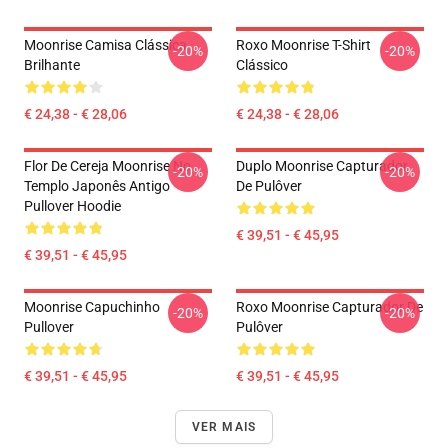
Moonrise Camisa Clássica
Roxo Moonrise T-Shirt
-20%
-20%
Brilhante
Clássico
€ 24,38 - € 28,06
€ 24,38 - € 28,06
Flor De Cereja Moonrise No
Duplo Moonrise Capturador
-20%
-20%
Templo Japonês Antigo
De Pulôver
Pullover Hoodie
€ 39,51 - € 45,95
€ 39,51 - € 45,95
Moonrise Capuchinho
Roxo Moonrise Capturador De
-20%
-20%
Pullover
Pulôver
€ 39,51 - € 45,95
€ 39,51 - € 45,95
VER MAIS