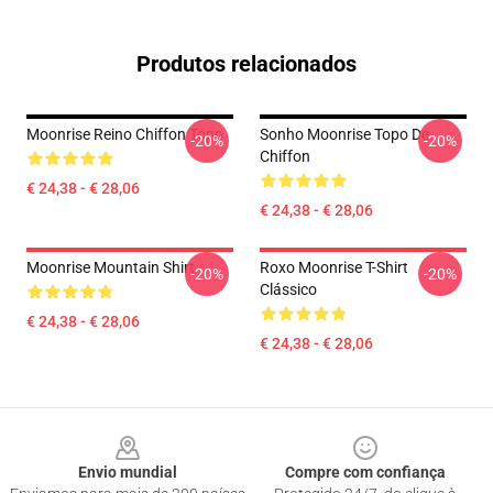
Produtos relacionados
Moonrise Reino Chiffon Topo
Sonho Moonrise Topo De
-20%
-20%
Chiffon
€ 24,38 - € 28,06
€ 24,38 - € 28,06
Moonrise Mountain Shirt
Roxo Moonrise T-Shirt
-20%
-20%
Clássico
€ 24,38 - € 28,06
€ 24,38 - € 28,06
Footer
Envio mundial
Compre com confiança