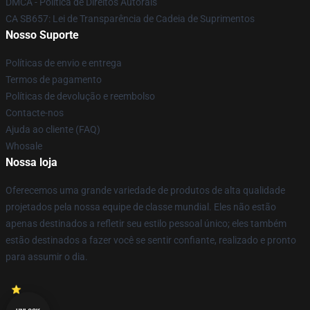
DMCA - Política de Direitos Autorais
CA SB657: Lei de Transparência de Cadeia de Suprimentos
Nosso Suporte
Políticas de envio e entrega
Termos de pagamento
Políticas de devolução e reembolso
Contacte-nos
Ajuda ao cliente (FAQ)
Whosale
Nossa loja
Oferecemos uma grande variedade de produtos de alta qualidade
projetados pela nossa equipe de classe mundial. Eles não estão
apenas destinados a refletir seu estilo pessoal único; eles também
estão destinados a fazer você se sentir confiante, realizado e pronto
para assumir o dia.