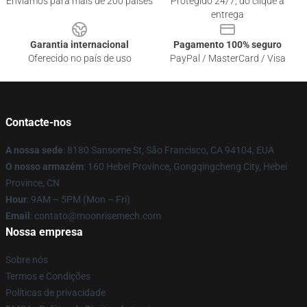
Enviamos para mais de 200 países
Protegido 24/7, do clique à
entrega
Garantia internacional
Pagamento 100% seguro
Oferecido no país de uso
PayPal / MasterCard / Visa
Contacte-nos
A nossa sede
: 8180 Sansome St, São Francisco, CA 94104, EUA
O nosso armazém
: 160 Hebei Province, Gongqingcheng City, Hebei
Province, CN
Hour
: 9AM – 5PM (Mon – Fri)
Email
: contato@moonrisemech.com
Nossa empresa
Sobre nós
Termos e Condições
Políticas de privacidade