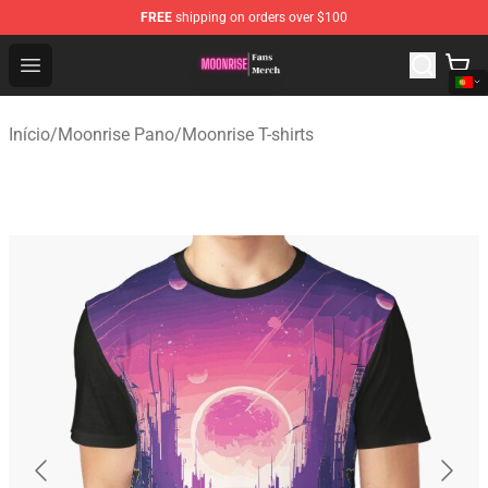
FREE
shipping on orders over $100
Moonrise Store - Official Moonrise Merchandise Shop
Open menu
Início
/
Moonrise Pano
/
Moonrise T-shirts