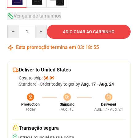
Ver guia de tamanhos
Quantity
ADICIONAR AO CARRINHO
Esta promoção termina em
03
:
18
:
54
Deliver to United States
Cost to ship:
$6.99
Standard - Order today to get by
Aug. 17 - Aug. 24
Production
Shipping
Delivered
Today
Aug. 13
Aug. 17 - Aug. 24
Transação segura
Entrega mundial na sua porta