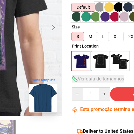
Default
Size
S
M
L
XL
2X
Print Location
Ver guia de tamanhos
blank template
Quantity
Esta promoção termina
Deliver to United States