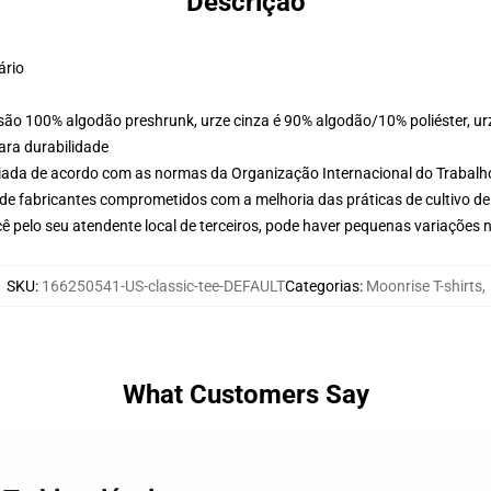
Descrição
ário
 são 100% algodão preshrunk, urze cinza é 90% algodão/10% poliéster, ur
ara durabilidade
aliada de acordo com as normas da Organização Internacional do Trabalh
de fabricantes comprometidos com a melhoria das práticas de cultivo de
ê pelo seu atendente local de terceiros, pode haver pequenas variações 
SKU
:
166250541-US-classic-tee-DEFAULT
Categorias
:
Moonrise T-shirts
,
What Customers Say