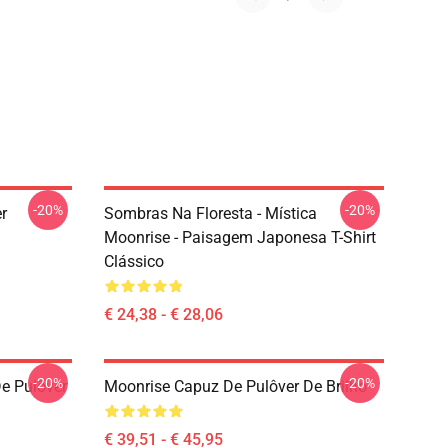
-20%
-20%
r
Sombras Na Floresta - Mística
Moonrise - Paisagem Japonesa T-Shirt
Clássico
€ 24,38 - € 28,06
-20%
-20%
e Pulôver
Moonrise Capuz De Pulôver De Brilho
€ 39,51 - € 45,95