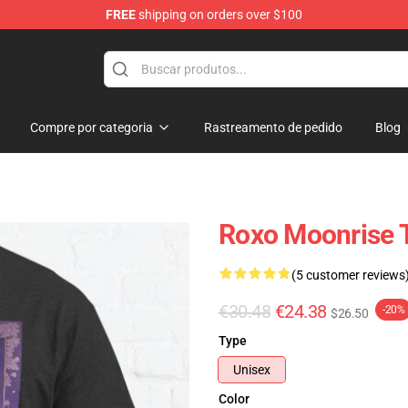
FREE
shipping on orders over $100
Compre por categoria
Rastreamento de pedido
Blog
Roxo Moonrise T
(5 customer reviews
€30.48
€24.38
-20%
$26.50
Type
Unisex
Color