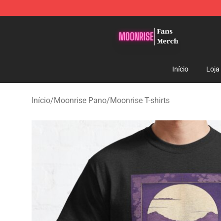
Moonrise Store - Official Moonrise Merchandise Shop
Início
Loja
Início
/
Moonrise Pano
/
Moonrise T-shirts