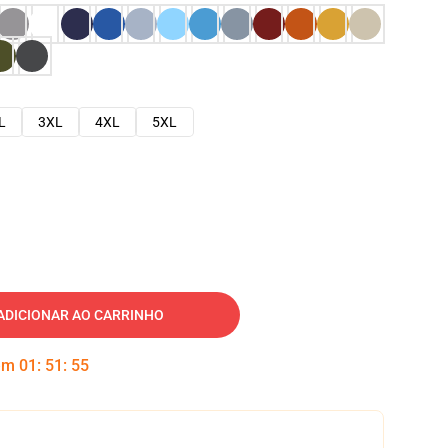
L
3XL
4XL
5XL
ADICIONAR AO CARRINHO
 em
01
:
51
:
54