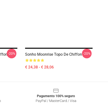
-20%
-20%
ffon
Sonho Moonrise Topo De Chiffon
€ 24,38 - € 28,06
Pagamento 100% seguro
o
PayPal / MasterCard / Visa