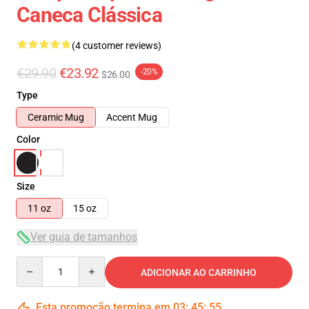
Caneca Clássica
(4 customer reviews)
€29.90
€23.92
-20%
$26.00
Type
Ceramic Mug
Accent Mug
Color
Size
11 oz
15 oz
Ver guia de tamanhos
Quantity
ADICIONAR AO CARRINHO
Esta promoção termina em
03
:
45
:
54