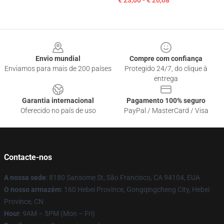
€ 23,00 - € 26,68
Footer
Envio mundial
Compre com confiança
Enviamos para mais de 200 países
Protegido 24/7, do clique à
entrega
Garantia internacional
Pagamento 100% seguro
Oferecido no país de uso
PayPal / MasterCard / Visa
Contacte-nos
A nossa sede
: 8180 Sansome St, São Francisco, CA 94104, EUA
O nosso armazém
: 160 Hebei Province, Gongqingcheng City, Hebei
Province, CN
Hour
: 9AM – 5PM (Mon – Fri)