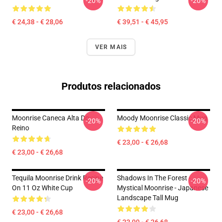
-20%
-20%
€ 24,38 - € 28,06
€ 39,51 - € 45,95
VER MAIS
Produtos relacionados
Moonrise Caneca Alta Do
Moody Moonrise Classic Mug
-20%
-20%
Reino
€ 23,00 - € 26,68
€ 23,00 - € 26,68
Tequila Moonrise Drink Recipe
Shadows In The Forest -
-20%
-20%
On 11 Oz White Cup
Mystical Moonrise - Japanese
Landscape Tall Mug
€ 23,00 - € 26,68