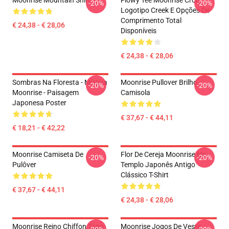
Moonrise Mountain Shirt
Flowy Tee Moonrise Crop
-20%
-20%
Logotipo Creek E Opções De
Comprimento Total
€ 24,38 - € 28,06
Disponíveis
€ 24,38 - € 28,06
Sombras Na Floresta - Mística
Moonrise Pullover Brilho
-20%
-20%
Moonrise - Paisagem
Camisola
Japonesa Poster
€ 37,67 - € 44,11
€ 18,21 - € 42,22
Moonrise Camiseta De
Flor De Cereja Moonrise No
-20%
-20%
Pulôver
Templo Japonês Antigo
Clássico T-Shirt
€ 37,67 - € 44,11
€ 24,38 - € 28,06
Moonrise Reino Chiffon Topo
Moonrise Jogos De Vestir