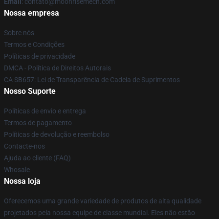
Email
: contato@moonrisemech.com
Nossa empresa
Sobre nós
Termos e Condições
Políticas de privacidade
DMCA - Política de Direitos Autorais
CA SB657: Lei de Transparência de Cadeia de Suprimentos
Nosso Suporte
Políticas de envio e entrega
Termos de pagamento
Políticas de devolução e reembolso
Contacte-nos
Ajuda ao cliente (FAQ)
Whosale
Nossa loja
Oferecemos uma grande variedade de produtos de alta qualidade
projetados pela nossa equipe de classe mundial. Eles não estão