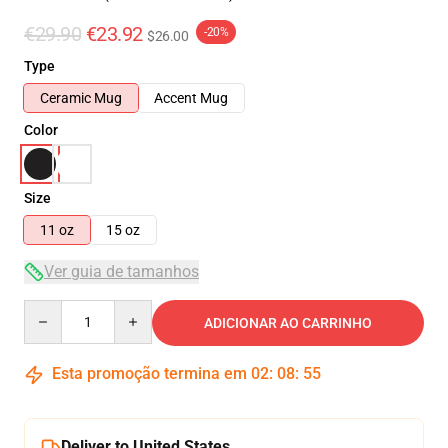
€29.90
€23.92
-20%
$26.00
Type
Ceramic Mug
Accent Mug
Color
Size
11 oz
15 oz
Ver guia de tamanhos
Quantity
ADICIONAR AO CARRINHO
Esta promoção termina em
02
:
08
:
54
Deliver to United States