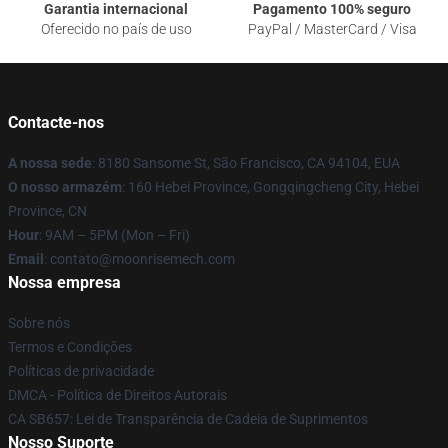
Garantia internacional
Pagamento 100% seguro
Oferecido no país de uso
PayPal / MasterCard / Visa
Contacte-nos
A nossa sede
: 8180 Sansome St, São Francisco, CA 94104, EUA
O nosso armazém
: 160 Hebei Province, Gongqingcheng City, Hebei
Province, CN
Hour
: 9AM – 5PM (Mon – Fri)
Email
: contato@moonrisemech.com
Nossa empresa
Sobre nós
Termos e Condições
Políticas de privacidade
DMCA - Política de Direitos Autorais
CA SB657: Lei de Transparência de Cadeia de Suprimentos
Nosso Suporte