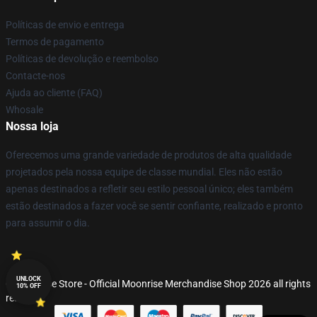
Políticas de envio e entrega
Termos de pagamento
Políticas de devolução e reembolso
Contacte-nos
Ajuda ao cliente (FAQ)
Whosale
Nossa loja
Oferecemos uma grande variedade de produtos de alta qualidade
projetados pela nossa equipe de classe mundial. Eles não estão
apenas destinados a refletir seu estilo pessoal único; eles também
estão destinados a fazer você se sentir confiante, realizado e pronto
para assumir o dia.
UNLOCK
© Moonrise Store - Official Moonrise Merchandise Shop 2026 all rights
10% OFF
reserved