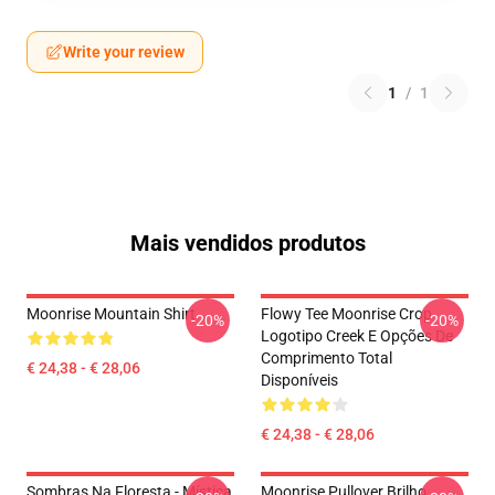
Write your review
1
/
1
Mais vendidos produtos
Moonrise Mountain Shirt
Flowy Tee Moonrise Crop
-20%
-20%
Logotipo Creek E Opções De
Comprimento Total
€ 24,38 - € 28,06
Disponíveis
€ 24,38 - € 28,06
Sombras Na Floresta - Mística
Moonrise Pullover Brilho