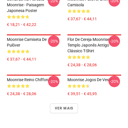
-20%
-20%
Moonrise - Paisagem
Camisola
Japonesa Poster
€ 37,67 - € 44,11
€ 18,21 - € 42,22
Moonrise Camiseta De
Flor De Cereja Moonrise No
-20%
-20%
Pulôver
Templo Japonês Antigo
Clássico T-Shirt
€ 37,67 - € 44,11
€ 24,38 - € 28,06
Moonrise Reino Chiffon Topo
Moonrise Jogos De Vestir
-20%
-20%
€ 24,38 - € 28,06
€ 39,51 - € 45,95
VER MAIS