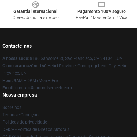
Garantia internacional
Pagamento 100% seguro
Oferecido no país de uso
PayPal / MasterCard / Visa
Contacte-nos
A nossa sede
: 8180 Sansome St, São Francisco, CA 94104, EUA
O nosso armazém
: 160 Hebei Province, Gongqingcheng City, Hebei
Province, CN
Hour
: 9AM – 5PM (Mon – Fri)
Email
: contato@moonrisemech.com
Nossa empresa
Sobre nós
Termos e Condições
Políticas de privacidade
DMCA - Política de Direitos Autorais
CA SB657: Lei de Transparência de Cadeia de Suprimentos