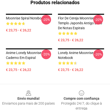
Produtos relacionados
Moonrise Spiral Notebook
Flor De Cereja Moonrise No
-20%
-20%
Templo Japonês Antigo Livro
De Notas Espirais
€ 23,75 - € 26,22
€ 23,75 - € 26,22
Anime Lonely Moonrise
Lonely Anime Moonrise Spiral
-20%
-20%
Caderno Em Espiral
Notebook
€ 23,75 - € 26,22
€ 23,75 - € 26,22
Footer
Envio mundial
Compre com confiança
Enviamos para mais de 200 países
Protegido 24/7, do clique à
entrega