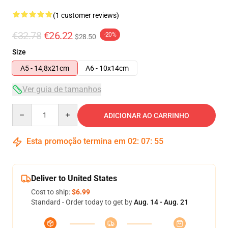
(1 customer reviews)
€32.78
€26.22
-20%
$28.50
Size
A5 - 14,8x21cm
A6 - 10x14cm
Ver guia de tamanhos
Quantity
ADICIONAR AO CARRINHO
Esta promoção termina em
02
:
07
:
54
Deliver to United States
Cost to ship:
$6.99
Standard - Order today to get by
Aug. 14 - Aug. 21