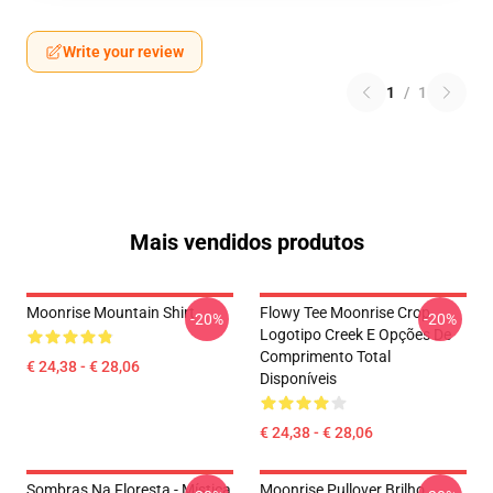
Write your review
1
/
1
Mais vendidos produtos
Moonrise Mountain Shirt
Flowy Tee Moonrise Crop
-20%
-20%
Logotipo Creek E Opções De
Comprimento Total
€ 24,38 - € 28,06
Disponíveis
€ 24,38 - € 28,06
Sombras Na Floresta - Mística
Moonrise Pullover Brilho