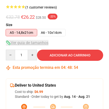
(1 customer reviews)
€32.78
€26.22
-20%
$28.50
Size
A5 - 14,8x21cm
A6 - 10x14cm
Ver guia de tamanhos
Quantity
ADICIONAR AO CARRINHO
Esta promoção termina em
04
:
48
:
54
Deliver to United States
Cost to ship:
$6.99
Standard - Order today to get by
Aug. 14 - Aug. 21