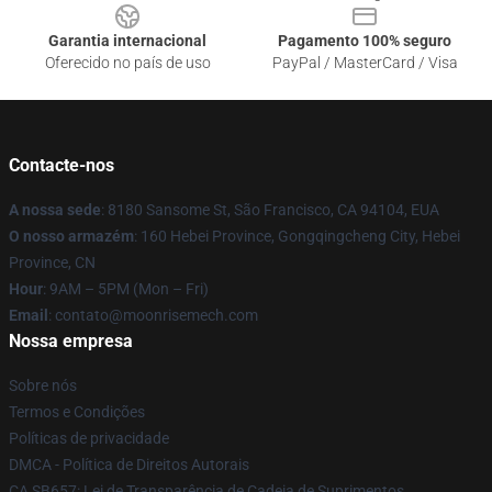
Garantia internacional
Pagamento 100% seguro
Oferecido no país de uso
PayPal / MasterCard / Visa
Contacte-nos
A nossa sede
: 8180 Sansome St, São Francisco, CA 94104, EUA
O nosso armazém
: 160 Hebei Province, Gongqingcheng City, Hebei
Province, CN
Hour
: 9AM – 5PM (Mon – Fri)
Email
: contato@moonrisemech.com
Nossa empresa
Sobre nós
Termos e Condições
Políticas de privacidade
DMCA - Política de Direitos Autorais
CA SB657: Lei de Transparência de Cadeia de Suprimentos