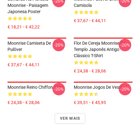
-20%
-20%
Moonrise - Paisagem
Camisola
Japonesa Poster
€ 37,67 - € 44,11
€ 18,21 - € 42,22
Moonrise Camiseta De
Flor De Cereja Moonrise No
-20%
-20%
Pulôver
Templo Japonês Antigo
Clássico T-Shirt
€ 37,67 - € 44,11
€ 24,38 - € 28,06
Moonrise Reino Chiffon Topo
Moonrise Jogos De Vestir
-20%
-20%
€ 24,38 - € 28,06
€ 39,51 - € 45,95
VER MAIS