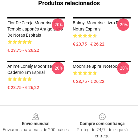
Produtos relacionados
Flor De Cereja Moonrise No
Balmy. Moonrise Livro De
-20%
-20%
Templo Japonês Antigo Livro
Notas Espirais
De Notas Espirais
€ 23,75 - € 26,22
€ 23,75 - € 26,22
Anime Lonely Moonrise
Moonrise Spiral Notebook
-20%
-20%
Caderno Em Espiral
€ 23,75 - € 26,22
€ 23,75 - € 26,22
Footer
Envio mundial
Compre com confiança
Enviamos para mais de 200 países
Protegido 24/7, do clique à
entrega