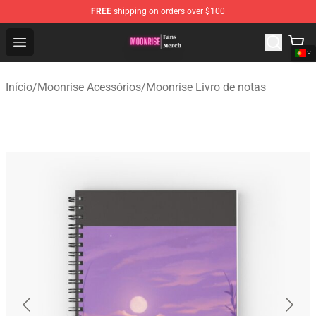
FREE
shipping on orders over $100
Moonrise Store - Official Moonrise Merchandise Shop
Open menu
Início
/
Moonrise Acessórios
/
Moonrise Livro de notas